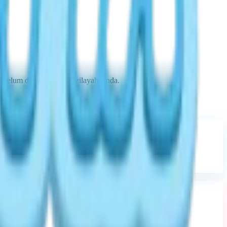
n belum diluncurkan di wilayah Anda.
n besar pemain mengakses game.