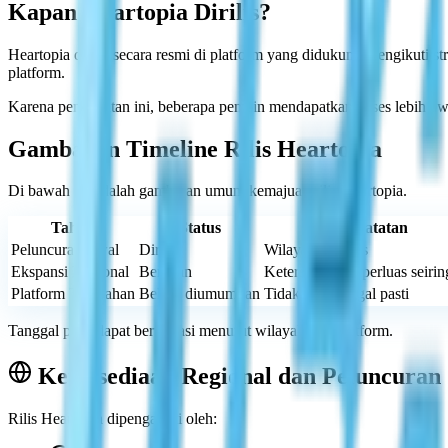
Kapan Heartopia Dirilis?
Heartopia dirilis secara resmi di platform yang didukung mengikuti str
platform.
Karena pendekatan ini, beberapa pemain mendapatkan akses lebih awa
Gambaran Timeline Rilis Heartopia
Di bawah ini adalah gambaran umum kemajuan rilis Heartopia.
Tahap
Status
Catatan
Peluncuran Awal
Dirilis
Wilayah terbatas
Ekspansi Regional
Berjalan
Ketersediaan diperluas seiri
Platform Tambahan
Belum diumumkan
Tidak ada tanggal pasti
Tanggal pasti dapat bervariasi menurut wilayah dan platform.
Ketersediaan Regional dan Peluncuran
Rilis Heartopia dipengaruhi oleh: