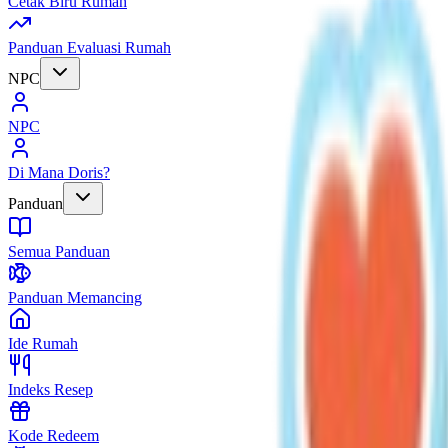
Cetak Biru Rumah
Panduan Evaluasi Rumah
NPC
NPC
Di Mana Doris?
Panduan
Semua Panduan
Panduan Memancing
Ide Rumah
Indeks Resep
Kode Redeem