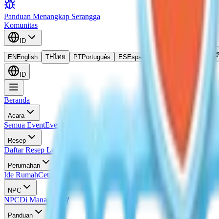
Panduan Menangkap Serangga
Komunitas
ID
EN
English
TH
ไทย
PT
Português
ES
Español
ID
Bahasa Indonesia
ID
Beranda
Acara
Semua Event
Event Saat Ini
Event Mendatang
Kalender Event
Semua L
Resep
Daftar Resep Lengkap
Resep Masakan
Resep Frosted Pancake
Resep I
Perumahan
Ide Rumah
Cetak Biru Rumah
Panduan Evaluasi Rumah
NPC
NPC
Di Mana Doris?
Panduan