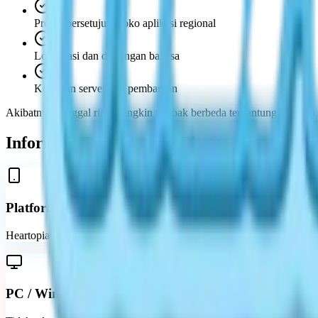
Proses persetujuan toko aplikasi regional
Lokalisasi dan dukungan bahasa
Kesiapan server dan pembaruan
Akibatnya, tanggal rilis mungkin tampak berbeda tergantung di mana
Informasi Rilis Spesifik Platform
Platform Mobile
Heartopia pertama kali dirilis di platform mobile yang didukung di w
PC / Windows