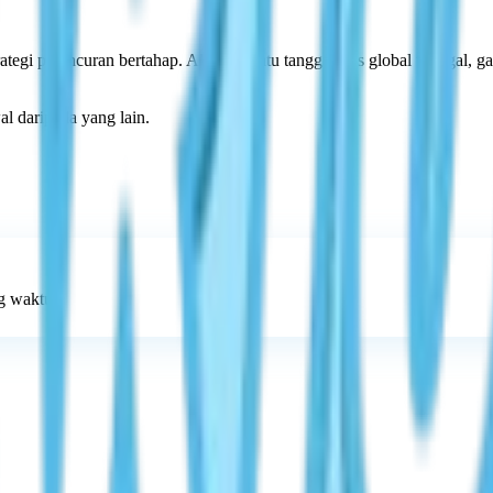
ategi peluncuran bertahap. Alih-alih satu tanggal rilis global tunggal, 
l daripada yang lain.
ng waktu