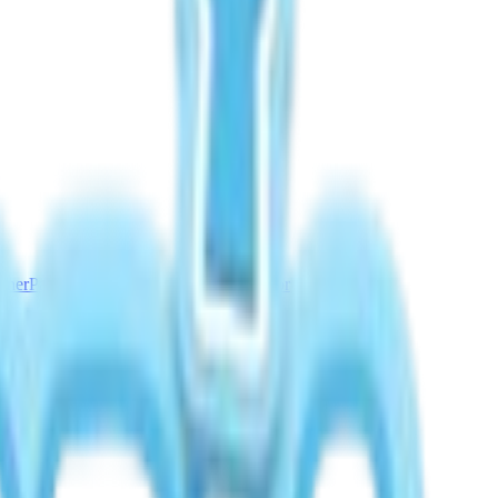
nner
Panduan Cuaca Aurora
Hujan Meteor