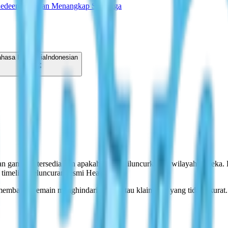
Redeem
Panduan Menangkap Serangga
hasa Indonesia
Indonesian
game ini tersedia dan apakah sudah diluncurkan di wilayah mereka. Kar
timeline peluncuran resmi Heartopia.
membantu pemain menghindari rumor atau klaim rilis yang tidak akurat.