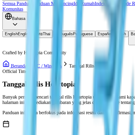
Semua Panduan
Panduan Memancing
Ide Rumah
Indeks Resep
Kode 
Komunitas
Bahasa
English
English
ไทย
Thai
Português
Portuguese
Español
Spanish
Ba
Crafted by Heartopia Community
Beranda
PC / Windows
Tanggal Rilis Heartopia
Official Timeline
Tanggal Rilis Heartopia
Banyak pemain mencari tanggal rilis Heartopia untuk memahami kapan 
halaman ini menyediakan gambaran yang jelas dan up-to-date tentang 
Panduan ini hanya berfokus pada informasi resmi dan terkonfirmasi, 