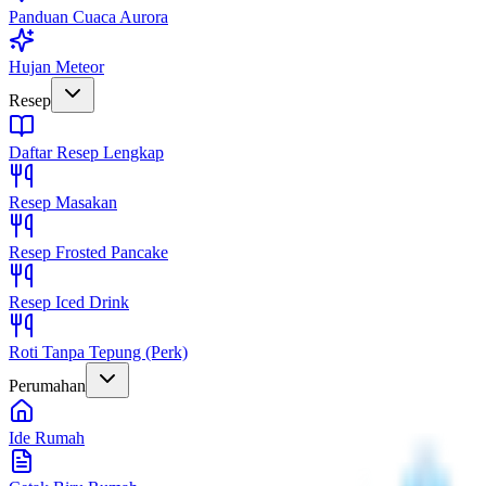
Panduan Cuaca Aurora
Hujan Meteor
Resep
Daftar Resep Lengkap
Resep Masakan
Resep Frosted Pancake
Resep Iced Drink
Roti Tanpa Tepung (Perk)
Perumahan
Ide Rumah