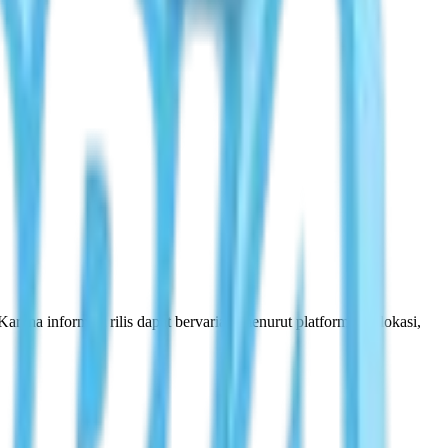
ena informasi rilis dapat bervariasi menurut platform dan lokasi,