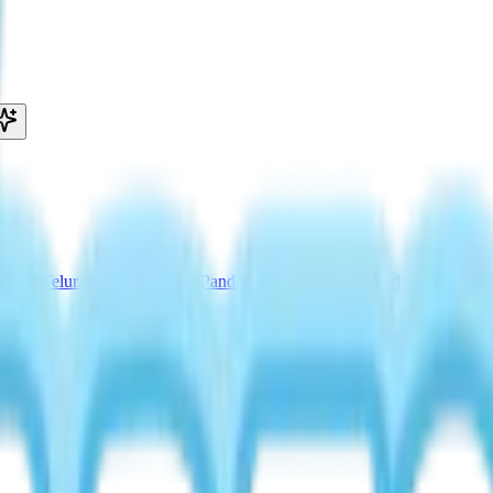
okasi Telur
Janji Telur Onsen
Panduan Snow Concert
Panduan Fairy Ba
ced Drink
Roti Tanpa Tepung (Perk)