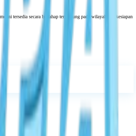
game ini tersedia secara bertahap tergantung pada wilayah dan kesiapan