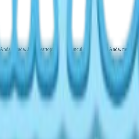
 Anda berada. Jika Heartopia tidak muncul di toko lokal Anda, mungki
ilayah tertentu. Ketersediaan mobile tetap menjadi cara utama sebagia