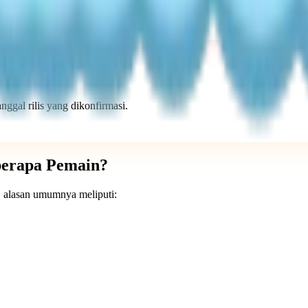
ni.
ggal rilis yang dikonfirmasi.
berapa Pemain?
, alasan umumnya meliputi: