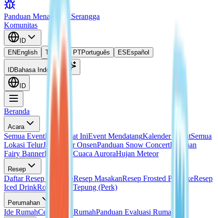
Panduan Menangkap Serangga
Komunitas
ID
EN
English
TH
ไทย
PT
Português
ES
Español
ID
Bahasa Indonesia
ID
Beranda
Acara
Semua Event
Event Saat Ini
Event Mendatang
Kalender Event
Semua
Lokasi Telur
Janji Telur Onsen
Panduan Snow Concert
Panduan
Fairy Banner
Panduan Cuaca Aurora
Hujan Meteor
Resep
Daftar Resep Lengkap
Resep Masakan
Resep Frosted Pancake
Resep
Iced Drink
Roti Tanpa Tepung (Perk)
Perumahan
Ide Rumah
Cetak Biru Rumah
Panduan Evaluasi Rumah