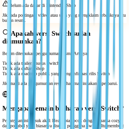
Belum ada daftar di Nintendo eShop
Jika ada postingan, video, atau situs yang mengklaim sebaliknya, itu
bukan resmi.
Apakah versi Switch sudah
diumumkan?
Belum ditemukan pengumuman resmi. Artinya:
Tidak ada trailer khusus Switch
Tidak ada daftar eShop
Tidak ada roadmap publik yang mengonfirmasi rilis Switch
Jika nanti ada pengumuman resmi, halaman ini akan diperbarui.
Mengapa pemain berharap versi Switch?
Pertanyaan ini masuk akal: Heartopia cocok dengan nuansa cozy
dan portabel yang biasanya disukai pengguna Switch. Itu membuat