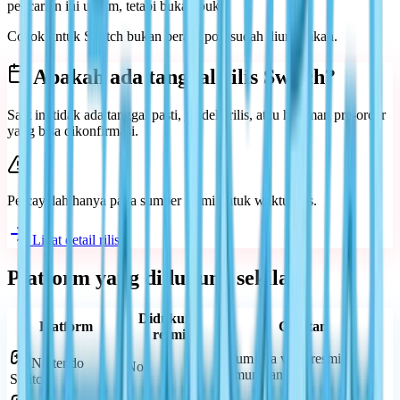
pencarian ini umum, tetapi bukan bukti.
Cocok untuk Switch bukan berarti port sudah diumumkan.
Apakah ada tanggal rilis Switch?
Saat ini tidak ada tanggal pasti, jendela rilis, atau halaman pre-order
yang bisa dikonfirmasi.
Percayalah hanya pada sumber resmi untuk waktu rilis.
Lihat detail rilis
Platform yang didukung sekilas
Didukung
Platform
Catatan
resmi
Belum ada versi resmi
Nintendo
No
diumumkan
Switch