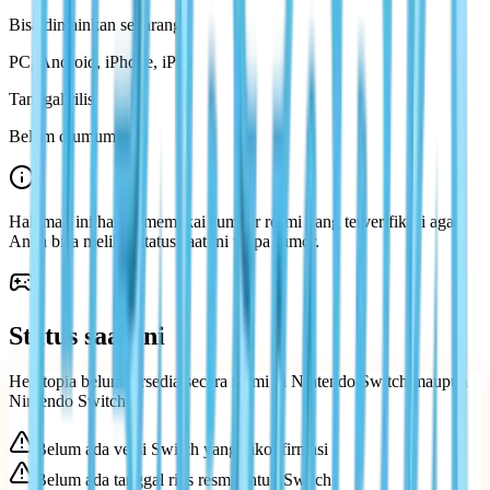
Bisa dimainkan sekarang
PC, Android, iPhone, iPad
Tanggal rilis
Belum diumumkan
Halaman ini hanya memakai sumber resmi yang terverifikasi agar
Anda bisa melihat status saat ini tanpa rumor.
Status saat ini
Heartopia belum tersedia secara resmi di Nintendo Switch maupun
Nintendo Switch 2.
Belum ada versi Switch yang dikonfirmasi
Belum ada tanggal rilis resmi untuk Switch