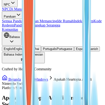
NPC
NPC
Di Mana Doris?
Panduan
Semua Panduan
Panduan Memancing
Ide Rumah
Indeks Resep
Kode
Redeem
Panduan Menangkap Serangga
Komunitas
Bahasa
English
English
ไทย
Thai
Português
Portuguese
Español
Spanish
Bahasa Indonesia
Indonesian
Crafted by Heartopia Community
Beranda
PC / Windows
Apakah Heartopia Ada di
Nintendo Switch?
Platform Status
Apakah Heartopia Ada di Nintendo
Switch?