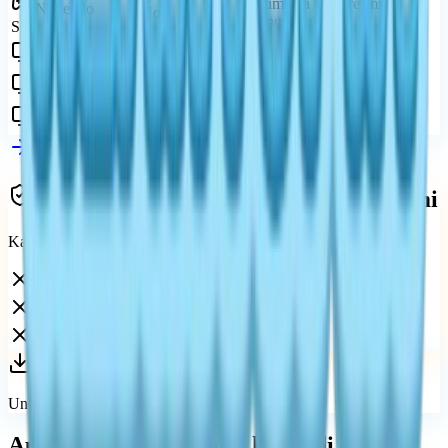
Belum ada versi resmi
Nintendo
No
diumumkan
Switch 2
Yes
Tersedia di Steam
Windows PC
Yes
Tersedia di Google Play
Android
Yes
Tersedia di App Store
iPhone / iPad
Lihat semua platform
Hindari klaim Switch yang tidak resmi
Karena belum ada versi Switch, hindari:
Halaman unduhan palsu
Klaim ROM tidak resmi
Video port konsol yang menyesatkan
Unduh hanya dari toko resmi.
Apakah Heartopia bisa hadir di Switch