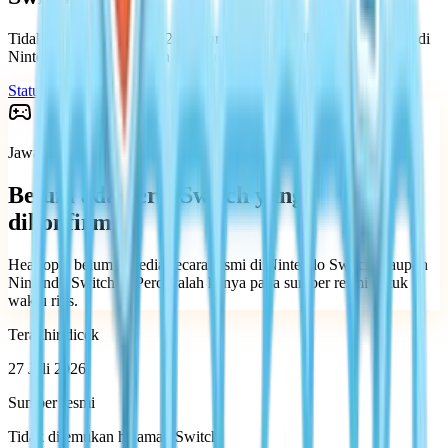
Tidak. Hingga 27 Juli 2026, Heartopia belum dirilis secara resmi di
Nintendo Switch maupun Nintendo Switch 2.
Status saat ini
Platform yang didukung
Jawaban saat ini
Belum ada versi Switch yang
dikonfirmasi
Heartopia belum tersedia secara resmi di Nintendo Switch maupun
Nintendo Switch 2.
Percayalah hanya pada sumber resmi untuk
waktu rilis.
Terakhir dicek
27 Juli 2026
Sumber resmi
Tidak ditemukan halaman Switch