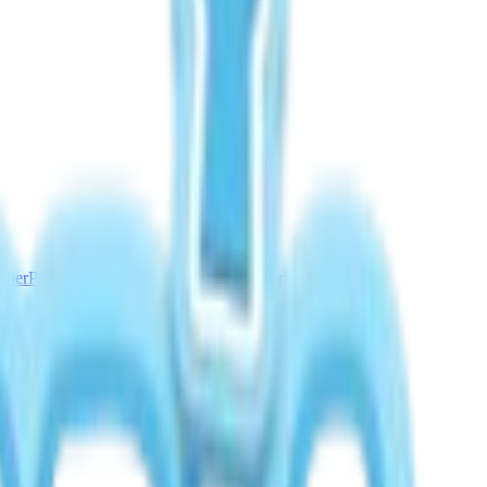
nner
Panduan Cuaca Aurora
Hujan Meteor