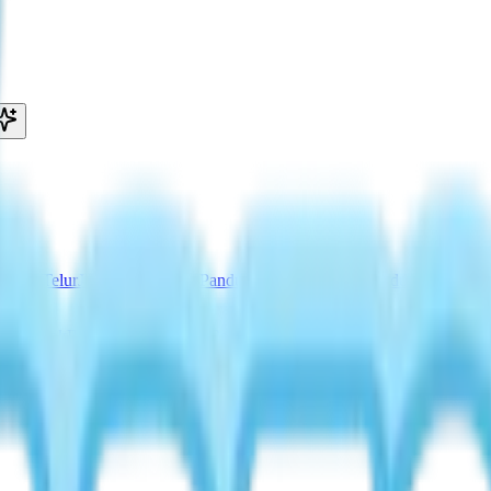
okasi Telur
Janji Telur Onsen
Panduan Snow Concert
Panduan Fairy Ba
ced Drink
Roti Tanpa Tepung (Perk)