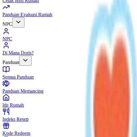
Cetak Biru Rumah
Panduan Evaluasi Rumah
NPC
NPC
Di Mana Doris?
Panduan
Semua Panduan
Panduan Memancing
Ide Rumah
Indeks Resep
Kode Redeem