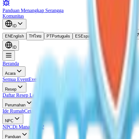
Panduan Menangkap Serangga
Komunitas
ID
EN
English
TH
ไทย
PT
Português
ES
Español
ID
Bahasa Indonesia
ID
Beranda
Acara
Semua Event
Event Saat Ini
Event Mendatang
Kalender Event
Semua L
Resep
Daftar Resep Lengkap
Resep Masakan
Resep Frosted Pancake
Resep I
Perumahan
Ide Rumah
Cetak Biru Rumah
Panduan Evaluasi Rumah
NPC
NPC
Di Mana Doris?
Panduan