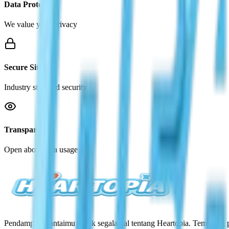
Data Protection
We value your privacy
Secure Site
Industry standard security
Transparency
Open about data usage
Pendamping santaimu untuk segala hal tentang Heartopia. Temukan, p