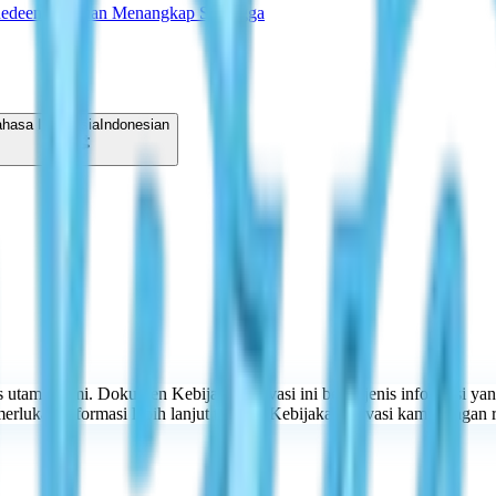
Redeem
Panduan Menangkap Serangga
hasa Indonesia
Indonesian
as utama kami. Dokumen Kebijakan Privasi ini berisi jenis informasi 
lukan informasi lebih lanjut tentang Kebijakan Privasi kami, jangan