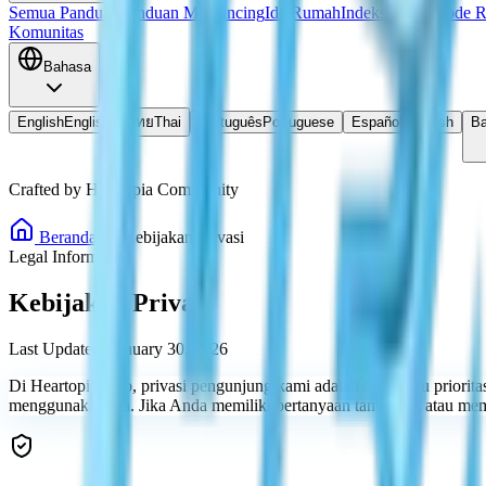
Semua Panduan
Panduan Memancing
Ide Rumah
Indeks Resep
Kode 
Komunitas
Bahasa
English
English
ไทย
Thai
Português
Portuguese
Español
Spanish
Ba
Crafted by Heartopia Community
Beranda
Kebijakan Privasi
Legal Information
Kebijakan Privasi
Last Updated: January 30, 2026
Di Heartopia Hub, privasi pengunjung kami adalah salah satu priorit
menggunakannya. Jika Anda memiliki pertanyaan tambahan atau memer