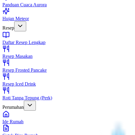
Panduan Cuaca Aurora
Hujan Meteor
Resep
Daftar Resep Lengkap
Resep Masakan
Resep Frosted Pancake
Resep Iced Drink
Roti Tanpa Tepung (Perk)
Perumahan
Ide Rumah