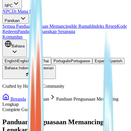
NPC
NPC
Di Mana Doris?
Panduan
Semua Panduan
Panduan Memancing
Ide Rumah
Indeks Resep
Kode
Redeem
Panduan Menangkap Serangga
Komunitas
Bahasa
English
English
ไทย
Thai
Português
Portuguese
Español
Spanish
Bahasa Indonesia
Indonesian
Crafted by Heartopia Community
Beranda
Panduan
Panduan Penguasaan Memancing
Lengkap
Complete Guide
Panduan Penguasaan Memancing
Lengkap