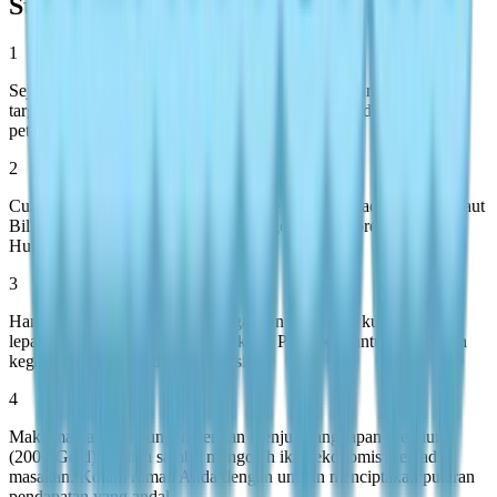
Strategi Memancing Pro
1
Sejajarkan jadwal memancing Anda dengan persyaratan spesies
target—aplikasi Koleksi Anda melacak tangkapan dan memberi
petunjuk tentang lokasi spesies yang hilang.
2
Cuaca pelangi menuntut prioritas strategis: fokus pada ekspedisi laut
Bill untuk Golden King Crab, lalu targetkan spot premium untuk
Huchen, Swordfish, dan Goldfish.
3
Hanya gulung selama kondisi tegangan putih atau kuning; segera
lepaskan saat merah muncul. Stok Kit Perbaikan untuk mencegah
kegagalan peralatan di tengah sesi.
4
Maksimalkan keuntungan dengan menjual tangkapan premium
(200+ Gold) mentah sambil mengolah ikan ekonomis menjadi
masakan. Kolam rumah Anda dengan umpan menciptakan putaran
pendapatan yang andal.