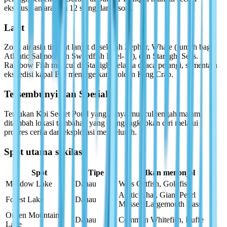
eksklusif antara jam 12 siang dan 6 sore.
Laut
Zona air asin tingkat lanjut di seluruh Zephyr, Whale (rumah bagi
Atlantic Salmon dan Swordfish level-10), dan Starlight Seas.
Rainbow Fish muncul di Starlight selama cuaca pelangi, sementara
ekspedisi kapal Bill menargetkan Golden King Crab.
Tersembunyi dan Spesial
Temukan Koi Secret Pond yang hanya muncul tengah malam,
ditambah lokasi tambahan yang mengungkapkan diri melalui
progres cerita dan eksplorasi menyeluruh.
Spot utama sekilas
Spot
Tipe
Ikan menonjol
Meadow Lake
Danau
Wels Catfish, Goldfish
Arctic Char, Giant Pearl
Forest Lake
Danau
Mussel, Largemouth Bass
Onsen Mountain
Danau
Common Whitefish, Ruffe
Lake