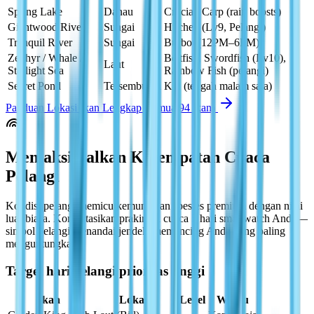
Spring Lake
Danau
Crucian Carp (rain boosts)
Giantwood River
Sungai
Huchen (Lv9, Pelangi)
Tranquil River
Sungai
Burbot (12PM–6PM)
Zephyr / Whale /
Beltfish, Swordfish (Lv10),
Laut
Starlight Sea
Rainbow Fish (pelangi)
Secret Pond
Tersembunyi
Koi (tengah malam saja)
Panduan Lokasi Ikan Lengkap (semua 94 ikan)
Memaksimalkan Kesempatan Cuaca
Pelangi
Kondisi pelangi memicu kemunculan spesies premium dengan nilai
luar biasa. Konsultasikan prakiraan cuaca 5 hari smartwatch Anda—
simbol pelangi menandai jendela memancing Anda yang paling
menguntungkan.
Target hari pelangi prioritas tinggi
Ikan
Lokasi
Level
Waktu