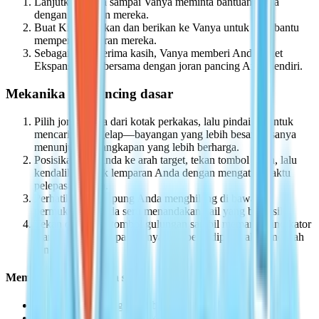
Lanjutkan cerita sampai Vanya meminta bantuan Anda
dengan peralatan mereka.
Buat Kit Perbaikan dan berikan ke Vanya untuk membantu
memperbaiki joran mereka.
Sebagai tanda terima kasih, Vanya memberi Anda Tiket
Ekspansi Hobi bersama dengan joran pancing Anda sendiri.
Mekanika memancing dasar
Pilih joran Anda dari kotak perkakas, lalu pindai air untuk
mencari siluet gelap—bayangan yang lebih besar biasanya
menunjukkan tangkapan yang lebih berharga.
Posisikan diri Anda ke arah target, tekan tombol joran, lalu
kendalikan jarak lemparan Anda dengan mengatur waktu
pelepasan Anda.
Perhatikan pelampung Anda menghilang di bawah
permukaan—tanda seru menandakan kail yang berhasil.
Tekan dan tahan tombol gulungan sambil memantau indikator
warna senar; melepaskannya saat berkedip merah mencegah
senar putus.
Memahami ketegangan senar
Indikator putih — gulung bebas tanpa risiko.
Indikator kuning — lanjutkan dengan hatihati.