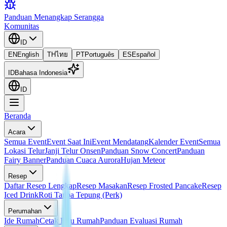
Panduan Menangkap Serangga
Komunitas
ID
EN
English
TH
ไทย
PT
Português
ES
Español
ID
Bahasa Indonesia
ID
Beranda
Acara
Semua Event
Event Saat Ini
Event Mendatang
Kalender Event
Semua
Lokasi Telur
Janji Telur Onsen
Panduan Snow Concert
Panduan
Fairy Banner
Panduan Cuaca Aurora
Hujan Meteor
Resep
Daftar Resep Lengkap
Resep Masakan
Resep Frosted Pancake
Resep
Iced Drink
Roti Tanpa Tepung (Perk)
Perumahan
Ide Rumah
Cetak Biru Rumah
Panduan Evaluasi Rumah