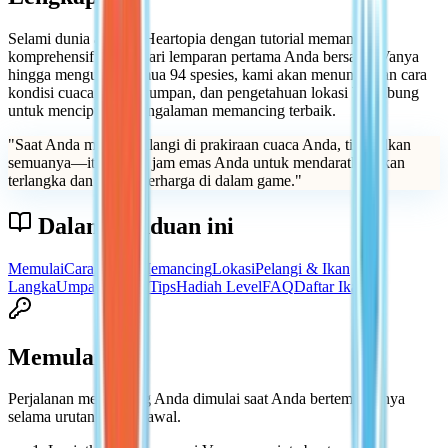
Selami dunia akuatik Heartopia dengan tutorial memancing
komprehensif kami. Dari lemparan pertama Anda bersama Vanya
hingga menguasai semua 94 spesies, kami akan menunjukkan cara
kondisi cuaca, pilihan umpan, dan pengetahuan lokasi bergabung
untuk menciptakan pengalaman memancing terbaik.
"
Saat Anda melihat pelangi di prakiraan cuaca Anda, tinggalkan
semuanya—itu adalah jam emas Anda untuk mendaratkan ikan
terlangka dan paling berharga di dalam game.
"
Dalam panduan ini
Memulai
Cara Kerja Memancing
Lokasi
Pelangi & Ikan
Langka
Umpan & Alat
Tips
Hadiah Level
FAQ
Daftar Ikan
Memulai
Perjalanan memancing Anda dimulai saat Anda bertemu Vanya
selama urutan tutorial awal.