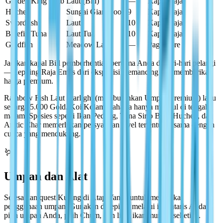
Golden King Crab
Laut (Bill)
—
Kapan saja
Huchen
Sungai Giantwood
9
Kapan saja
Swordfish
Laut
10
Kapan saja
Bluefin Tuna
Laut Tua
10
Kapan saja
Goldfish
Meadow Lake
—
Pagi–Sore
Jadikan kapal Bill pemberhentian pertama Anda di hari-hari pelangi
—Kepiting Raja Emas dari ekspedisi memancing laut memberikan
harga premium.
Rainbow Fish Laut Starlight (membutuhkan Umpan Premium) laku
seharga 5.000 Gold. Koi Kolam Rahasia hanya muncul di tengah
malam. Spesies seperti Ikan Pedang, Tuna Sirip Biru, Huchen, dan
Arctic Char memerlukan persyaratan level tertentu bersama dengan
cuaca yang mendukung.
🪱
Umpan dan Alat
Selesaikan quest Kucing di Atap Vanya untuk membuka
penggunaan umpan. Gunakan di tepi air melalui inventaris Anda:
pilih umpan Anda, pilih Chum, dan lihat ikan muncul seketika.