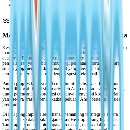
Indikator merah — berhenti menggulung sekarang atau
kehilangan tangkapan Anda.
Memahami Sistem Memancing Heartopia
Kesuksesan Anda bergantung pada tiga faktor yang saling terkait: di
mana Anda melempar, kapan Anda memancing, dan bagaimana
cuacanya. Perairan tenang seperti danau menawarkan kurva
pembelajaran yang lebih lembut bagi pendatang baru, sementara
sungai yang mengalir dan zona laut yang luas menantang
pemancing berpengalaman dengan spesies eksklusif.
Pantau progres koleksi Anda melalui fitur Observasi Ikan di ponsel
Anda di bawah Koleksi. Smartwatch Anda menjadi sangat berharga
untuk perencanaan—prediksi cuacanya menyoroti kondisi pelangi,
yang secara drastis meningkatkan peluang Anda bertemu spesies
premium.
Di luar pengumpulan sederhana, memancing terintegrasi secara
mendalam ke dalam siklus gameplay Heartopia yang lebih luas.
Tangkapan Anda memicu upaya memasak, menyediakan bahan
kerajinan, dan memenuhi berbagai tujuan quest, menetapkan