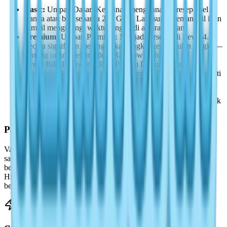
Basic:
Umpan Dasar: Kerajinan menggunakan resep apel
Vanya atau beli seharga 200 Gold. Langsung memanggil ikan
sambil mengurangi waktu tunggu di antara gigitan.
Premium:
Umpan Premium: Menjadi tersedia di Level 4.
Secara signifikan meningkatkan tingkat kemunculan langka—
penting untuk menargetkan Rainbow Fish.
From Bill:
Penawaran Bill: Parfum Duyung untuk
penargetan kelangkaan tertentu, Pemikat Ikan untuk melewati
minigame penangkapan sepenuhnya.
Legendary:
Umpan Legendaris: Diperoleh melalui quest
harian Vanya setelah mencapai Level 10. Dioptimalkan untuk
pertemuan spesies legendaris.
Pemikat Ikan Duyung
Vanya memberikan pembukaan Level 4 ini. Aktifkan di dekat air
sambil berkelompok dengan pemain lain untuk memicu bayangan
bercahaya biru yang berisi kelangkaan khusus lingkungan: Katak
Hijau di danau, Tilapia di sungai, Ikan Kelinci di laut. Efektivitas
berbanding lurus dengan jumlah peserta.