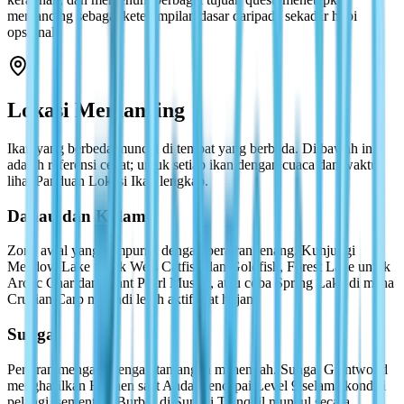
memancing sebagai keterampilan dasar daripada sekadar hobi
opsional.
Lokasi Memancing
Ikan yang berbeda muncul di tempat yang berbeda. Di bawah ini
adalah referensi cepat; untuk setiap ikan dengan cuaca dan waktu,
lihat Panduan Lokasi Ikan lengkap.
Danau dan Kolam
Zona awal yang sempurna dengan perairan tenang. Kunjungi
Meadow Lake untuk Wels Catfish dan Goldfish, Forest Lake untuk
Arctic Char dan Giant Pearl Mussel, atau coba Spring Lake di mana
Crucian Carp menjadi lebih aktif saat hujan.
Sungai
Perairan mengalir dengan tantangan menengah. Sungai Giantwood
menghasilkan Huchen saat Anda mencapai Level 9 selama kondisi
pelangi, sementara Burbot di Sungai Tranquil muncul secara