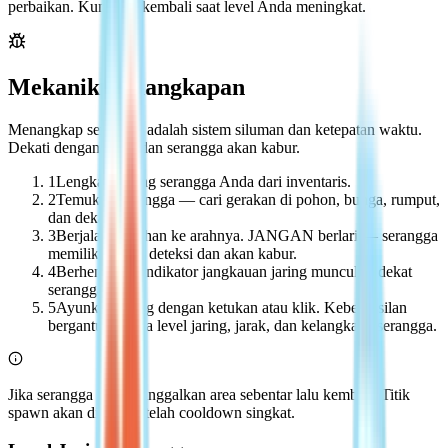
perbaikan. Kunjungi kembali saat level Anda meningkat.
Mekanik Penangkapan
Menangkap serangga adalah sistem siluman dan ketepatan waktu.
Dekati dengan salah dan serangga akan kabur.
1
Lengkapi jaring serangga Anda dari inventaris.
2
Temukan serangga — cari gerakan di pohon, bunga, rumput,
dan dekat air.
3
Berjalan perlahan ke arahnya. JANGAN berlari — serangga
memiliki radius deteksi dan akan kabur.
4
Berhenti saat indikator jangkauan jaring muncul di dekat
serangga.
5
Ayunkan jaring dengan ketukan atau klik. Keberhasilan
bergantung pada level jaring, jarak, dan kelangkaan serangga.
Jika serangga kabur, tinggalkan area sebentar lalu kembali. Titik
spawn akan direset setelah cooldown singkat.