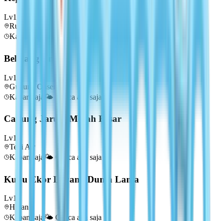
Lv
1
Rumah — Bebatuan
Kapan saja
🌤️
Cuaca apa saja
Belalang Emas
Lv
1
Gunung Onsen
Kapan saja
🌤️
Cuaca apa saja
Capung Jarum Merah Besar
Lv
1
Tepi Air
Kapan saja
🌤️
Cuaca apa saja
Kupu Ekor Layang Dunia Lama
Lv
1
Hutan
Kapan saja
🌤️
Cuaca apa saja