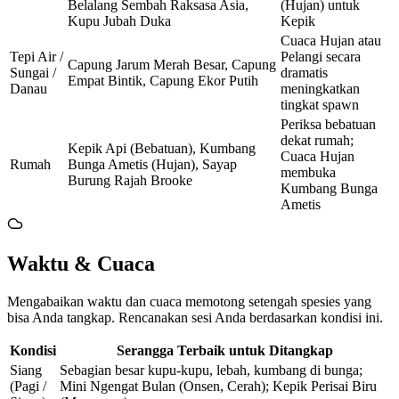
Belalang Sembah Raksasa Asia,
(Hujan) untuk
Kupu Jubah Duka
Kepik
Cuaca Hujan atau
Tepi Air /
Pelangi secara
Capung Jarum Merah Besar, Capung
Sungai /
dramatis
Empat Bintik, Capung Ekor Putih
Danau
meningkatkan
tingkat spawn
Periksa bebatuan
dekat rumah;
Kepik Api (Bebatuan), Kumbang
Cuaca Hujan
Rumah
Bunga Ametis (Hujan), Sayap
membuka
Burung Rajah Brooke
Kumbang Bunga
Ametis
Waktu & Cuaca
Mengabaikan waktu dan cuaca memotong setengah spesies yang
bisa Anda tangkap. Rencanakan sesi Anda berdasarkan kondisi ini.
Kondisi
Serangga Terbaik untuk Ditangkap
Siang
Sebagian besar kupu-kupu, lebah, kumbang di bunga;
(Pagi /
Mini Ngengat Bulan (Onsen, Cerah); Kepik Perisai Biru