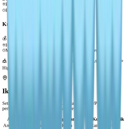
Pinggiran Kota
Evening / Night
🌤️
Cuaca apa saja
Kumbang Rusa ⭐
💰 Nilai Tinggi
Lv
6
Hutan — Teka-teki Lompat
Morning / Afternoon / Evening
🌈
Rainy / Rainbow
🎪 Event-only | 🌨 Winter Frost Season only | ✨ Attractor only | ⭐
High gold value
Ikhtisar Area
Setiap area memiliki spesies unik. Mulai dari Kota/Pinggiran dan
perluas ke Hutan dan Gunung saat level naik.
Area
Serangga Unggulan
Kondisi Terbaik
Area
Kupu Ujung Oranye, Kupu
Ramah pemula;