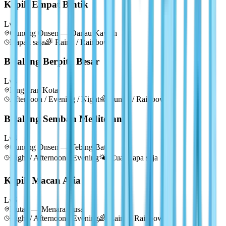
Kepik Empat Bintik
Lv
4
Gunung Onsen — Danau Kawah
Kapan saja
🌈
Rainy / Rainbow
Belalang Berpita Besar
Lv
4
Pinggiran Kota
Afternoon / Evening / Night
🌈
Sunny / Rainbow
Belalang Sembah Mediterania
Lv
4
Gunung Onsen — Tebing Batu
Night / Afternoon / Evening
🌤️
Cuaca apa saja
Kepik Macan Asia
Lv
5
Hutan — Menara Rusa
Night / Afternoon / Evening
🌈
Rainy / Rainbow