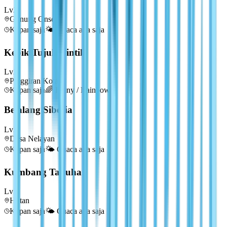
Lv
2
Gunung Onsen
Kapan saja
🌤️
Cuaca apa saja
Kepik Tujuh Bintik
Lv
2
Pinggiran Kota
Kapan saja
🌈
Rainy / Rainbow
Belalang Siberia
Lv
2
Desa Nelayan
Kapan saja
🌤️
Cuaca apa saja
Kumbang Tabuhan
Lv
2
Hutan
Kapan saja
🌤️
Cuaca apa saja