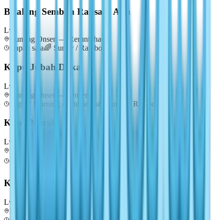
Belalang Sembah Raksasa Asia
Lv
5
Gunung Onsen — Reruntuhan
Kapan saja
🌈
Sunny / Rainbow
Kupu Jubah Duka
Lv
5
Gunung Onsen — Onsen
Night / Morning / Afternoon
🌈
Sunny / Rainbow
Kupu Merak
Lv
5
Ladang Bunga — Ladang Kincir Angin
Kapan saja
🌤️
Cuaca apa saja
Kumbang Tukang Kayu
Lv
5
Ladang Bunga — Gunung Paus
Kapan saja
🌈
Sunny / Rainbow