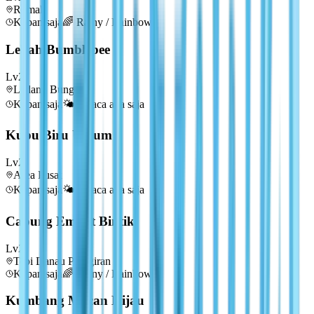
Rumah
Kapan saja
🌈
Rainy / Rainbow
Lebah Bumblebee
Lv
2
Ladang Bunga
Kapan saja
🌤️
Cuaca apa saja
Kupu Biru Umum
Lv
2
Area Pusat
Kapan saja
🌤️
Cuaca apa saja
Capung Empat Bintik
Lv
2
Tepi Danau Pinggiran
Kapan saja
🌈
Rainy / Rainbow
Kumbang Macan Hijau