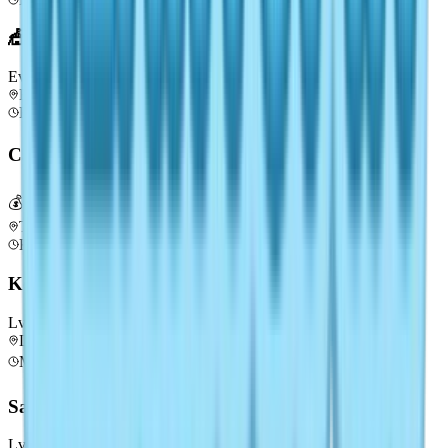
🎪 Penyihir Putih
Event
Lv
5
Event Bait the Insects
Kapan saja
🌈
Sunny / Rainbow
Capung Jarum Cantik ⭐
💰 Nilai Tinggi
Lv
6
Tepi Danau Hutan
Kapan saja
🌈
Rainy / Rainbow
Kepik Perisai Biru
Lv
6
Desa Nelayan — Mercusuar
Morning / Afternoon
🌤️
Cuaca apa saja
Sayap Burung Hijau
Lv
6