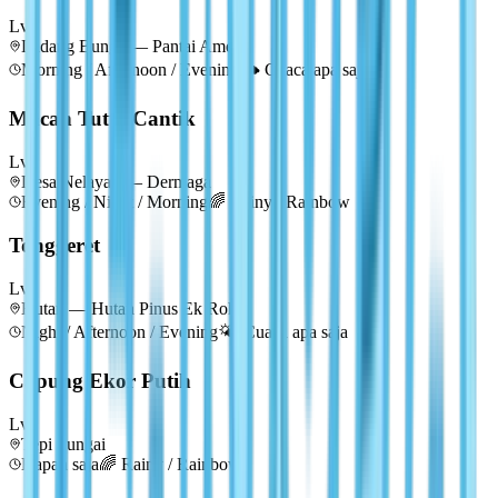
Lv
3
Ladang Bunga — Pantai Ametis
Morning / Afternoon / Evening
🌤️
Cuaca apa saja
Macan Tutul Cantik
Lv
4
Desa Nelayan — Dermaga
Evening / Night / Morning
🌈
Rainy / Rainbow
Tonggeret
Lv
4
Hutan — Hutan Pinus Ek Roh
Night / Afternoon / Evening
🌤️
Cuaca apa saja
Capung Ekor Putih
Lv
4
Tepi Sungai
Kapan saja
🌈
Rainy / Rainbow