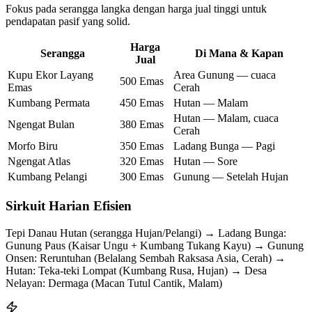
Fokus pada serangga langka dengan harga jual tinggi untuk
pendapatan pasif yang solid.
Harga
Serangga
Di Mana & Kapan
Jual
Kupu Ekor Layang
Area Gunung — cuaca
500 Emas
Emas
Cerah
Kumbang Permata
450 Emas
Hutan — Malam
Hutan — Malam, cuaca
Ngengat Bulan
380 Emas
Cerah
Morfo Biru
350 Emas
Ladang Bunga — Pagi
Ngengat Atlas
320 Emas
Hutan — Sore
Kumbang Pelangi
300 Emas
Gunung — Setelah Hujan
Sirkuit Harian Efisien
Tepi Danau Hutan (serangga Hujan/Pelangi) → Ladang Bunga:
Gunung Paus (Kaisar Ungu + Kumbang Tukang Kayu) → Gunung
Onsen: Reruntuhan (Belalang Sembah Raksasa Asia, Cerah) →
Hutan: Teka-teki Lompat (Kumbang Rusa, Hujan) → Desa
Nelayan: Dermaga (Macan Tutul Cantik, Malam)