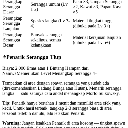
Perangkap
Paku ×3, Umpan Serangga
Serangga umum (Lv
Serangga
×2, Kawat ×3, Papan Kayu
1-2)
Dasar
×5
Perangkap
Spesies langka (Lv 3-
Material tingkat tinggi
Serangga
4)
(dibuka pada Lv 3+)
Lanjutan
Perangkap
Banyak serangga
Material kerajinan lanjutan
Serangga
sekaligus, semua
(dibuka pada Lv 5+)
Besar
kelangkaan
Penarik Serangga Tiup
Biaya: 2.000 Emas atau 1 Bintang Harapan dari
Naniwa
Memerlukan Level Menangkap Serangga 4+
Tempatkan di area dengan spawn serangga yang sudah ada
(direkomendasikan Ladang Bunga atau Hutan). Menarik serangga
langka — satu-satunya cara andal menangkap Morfo Sulkowsky.
Tip:
Penarik hanya bertahan 1 menit dan memiliki area efek yang
kecil. Untuk hasil terbaik: tangkap 2-3 serangga biasa di area
tersebut terlebih dahulu, lalu letakkan Penarik.
Warning:
Jangan letakkan Penarik di area kosong — tingkat spawn