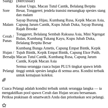
Siang)
(Mercusuar)
Kaisar Ungu, Macan Tutul Cantik, Belalang Berpita
Sore
Besar, Tonggeret; jendela transisi menangkap spesies siang
dan malam
Sayap Burung Hijau, Kumbang Rusa, Kepik Macan Asia,
Malam
Capung Jarum Cantik, Kupu Jubah Duka, Sayap Burung
Rajah Brooke
Tonggeret, Belalang Sembah Raksasa Asia, Mini Ngengat
Cerah /
Bulan, Kumbang Tukang Kayu, Kupu Jubah Duka,
Panas
Belalang Berpita Besar
Kumbang Bunga Ametis, Capung Empat Bintik, Kepik
Hujan /
Tujuh Bintik, Kepik Empat Bintik, Capung Ekor Putih,
Bersalju
Macan Tutul Cantik, Kumbang Rusa, Capung Jarum
Cantik, Kepik Macan Asia
Semua serangga cuaca hujan PLUS tingkat spawn lebih
Pelangi
tinggi untuk spesies langka di semua area. Kondisi terbaik
untuk kemajuan koleksi.
🌈
Cuaca Pelangi adalah kondisi terbaik untuk serangga langka — ia
mengaktifkan pool spawn Cerah dan Hujan secara bersamaan.
Periksa prakiraan di smartwatch Anda dan prioritaskan sesi pelangi.