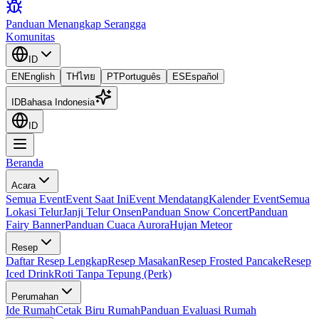
Panduan Menangkap Serangga
Komunitas
ID
EN
English
TH
ไทย
PT
Português
ES
Español
ID
Bahasa Indonesia
ID
Beranda
Acara
Semua Event
Event Saat Ini
Event Mendatang
Kalender Event
Semua
Lokasi Telur
Janji Telur Onsen
Panduan Snow Concert
Panduan
Fairy Banner
Panduan Cuaca Aurora
Hujan Meteor
Resep
Daftar Resep Lengkap
Resep Masakan
Resep Frosted Pancake
Resep
Iced Drink
Roti Tanpa Tepung (Perk)
Perumahan
Ide Rumah
Cetak Biru Rumah
Panduan Evaluasi Rumah