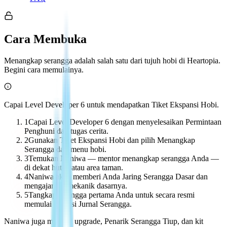
Cara Membuka
Menangkap serangga adalah salah satu dari tujuh hobi di Heartopia.
Begini cara memulainya.
Capai Level Developer 6 untuk mendapatkan Tiket Ekspansi Hobi.
1
Capai Level Developer 6 dengan menyelesaikan Permintaan
Penghuni dan tugas cerita.
2
Gunakan Tiket Ekspansi Hobi dan pilih Menangkap
Serangga dari menu hobi.
3
Temukan Naniwa — mentor menangkap serangga Anda —
di dekat hutan atau area taman.
4
Naniwa akan memberi Anda Jaring Serangga Dasar dan
mengajarkan mekanik dasarnya.
5
Tangkap serangga pertama Anda untuk secara resmi
memulai koleksi Jurnal Serangga.
Naniwa juga menjual upgrade, Penarik Serangga Tiup, dan kit