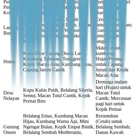
Pusat /
Belerang, Kupu Biru Umum,
kunjungi sore hari
Pinggiran
Belalang Berpita Besar, Sayap
untuk Sayap
Kota
Burung Hijau
Burung
Kumbang Asparagus, Lebah
Cerah/Pelangi
Bumblebee, Belalang Daun, Kaisar
untuk kebanyakan;
Ladang
Ungu, Lebah Kukuk Waroona,
Gunung Paus
Bunga
Kupu Merak, Kumbang Tukang
untuk spesies
Kayu
langka
Malam untuk
Kupu Ekor Layang Dunia Lama,
kumbang;
Kumbang Tabuhan, Tonggeret,
Hujan/Pelangi
Hutan
Kepik Macan Asia, Kumbang Rusa,
untuk Capung
Capung Jarum Cantik
Jarum dan Kepik
Macan Asia
Dermaga malam
hari (Hujan) untuk
Kupu Kubis Putih, Belalang Siberia,
Desa
Macan Tutul
Semut, Macan Tutul Cantik, Kepik
Nelayan
Cantik; Mercusuar
Perisai Biru
pagi hari untuk
Kepik Perisai
Belalang Emas, Kumbang Macan
Reruntuhan
Hijau, Kumbang Warna Api, Mini
(Cerah) untuk
Gunung
Ngengat Bulan, Kepik Empat Bintik,
Belalang Sembah;
Onsen
Belalang Sembah Mediterania,
Danau Kawah