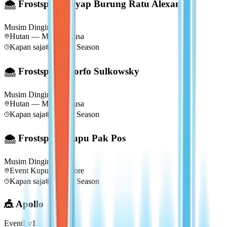
🌨 Frostspore Sayap Burung Ratu Alexandra
Musim Dingin
Lv
1
Hutan — Menara Rusa
Kapan saja
❄️
Winter Season
🌨 Frostspore Morfo Sulkowsky
Musim Dingin
Lv
1
Hutan — Menara Rusa
Kapan saja
❄️
Winter Season
🌨 Frostspore Kupu Pak Pos
Musim Dingin
Lv
1
Event Kupu Frostspore
Kapan saja
❄️
Winter Season
🎪 Apollo
Event
Lv
1