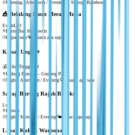
Morning / Afternoon / Evening
🌈
Sunny / Rainbow
🎪 Belalang Daun Merah Muda
Event
Lv
3
Event Bait the Insects
Kapan saja
🌤️
Cuaca apa saja
Kaisar Ungu ⭐
💰 Nilai Tinggi
Lv
3
Ladang Bunga — Gunung Paus
Night / Afternoon / Evening
🌤️
Cuaca apa saja
Sayap Burung Rajah Brooke
Lv
3
Rumah
Night / Morning / Evening
🌤️
Cuaca apa saja
Lebah Kukuk Waroona