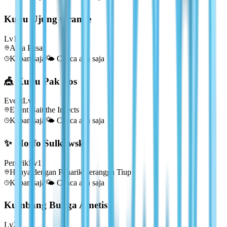
Kupu Ujung Oranye
Lv
1
Area Pusat
Kapan saja
🌤️
Cuaca apa saja
🎪 Kupu Pak Pos
Event
Lv
1
Event Bait the Insects
Kapan saja
🌤️
Cuaca apa saja
✨ Morfo Sulkowsky
Penarik
Lv
1
Hanya dengan Penarik Serangga Tiup
Kapan saja
🌤️
Cuaca apa saja
Kumbang Bunga Ametis
Lv
2