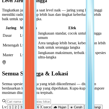
Level Jaring Serangga
Tingkatkan jaring Anda saat level naik — jaring yang lebih tinggi
memiliki radius tangkap lebih luas dan tingkat keberhasilan lebih
baik untuk spesies langka.
Jaring
Membuka
Efek
Jangkauan standar, cocok untuk serangga
Dasar
Lv 1
umum
Area tangkap lebih besar, keberhasilan lebih
Menengah
Lv 3+
baik untuk serangga langka
Jangkauan maksimum, terbaik untuk spesies
Master
Lv 5+
ultra-langka
Semua Serangga & Lokasi
Semua spesies serangga yang telah dikonfirmasi — diurutkan
berdasarkan level tangkap yang diperlukan. Kupu-kupu Frostspore
musiman ditandai secara terpisah.
Lv:
Cuaca:
1
2
3
4
5
6
🌧️ Hujan
☀️ Cerah
🌈 Pelangi