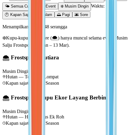
Waktu:
🌤️ Semua Cuaca
🎪 Event
❄️ Musim Dingin
🕐 Kapan Saja
🌙 Malam
🌅 Pagi
🌆 Sore
Menampilkan 48 dari 48 serangga
❄️
Kupu-kupu Frostspore (🌨) hanya muncul selama event Musim
Salju Frostspore (31 Jan – 13 Mar).
🌨 Frostspore Mutiara
Musim Dingin
Lv
1
Hutan — Teka-teki Lompat
Kapan saja
❄️
Winter Season
🌨 Frostspore Kupu Ekor Layang Berbintik
Musim Dingin
Lv
1
Hutan — Hutan Pinus Ek Roh
Kapan saja
❄️
Winter Season