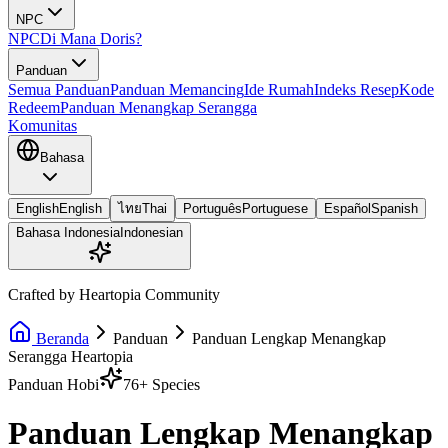
NPC
NPC
Di Mana Doris?
Panduan
Semua Panduan
Panduan Memancing
Ide Rumah
Indeks Resep
Kode
Redeem
Panduan Menangkap Serangga
Komunitas
Bahasa
English
English
ไทย
Thai
Português
Portuguese
Español
Spanish
Bahasa Indonesia
Indonesian
Crafted by Heartopia Community
Beranda
Panduan
Panduan Lengkap Menangkap
Serangga Heartopia
Panduan Hobi
76+ Species
Panduan Lengkap Menangkap