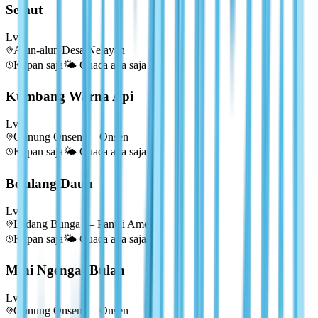
Semut
Lv
3
Alun-alun Desa Nelayan
Kapan saja
🌤️
Cuaca apa saja
Kumbang Warna Api
Lv
3
Gunung Onsen — Onsen
Kapan saja
🌤️
Cuaca apa saja
Belalang Daun
Lv
3
Ladang Bunga — Pantai Ametis
Kapan saja
🌤️
Cuaca apa saja
Mini Ngengat Bulan
Lv
3
Gunung Onsen — Onsen