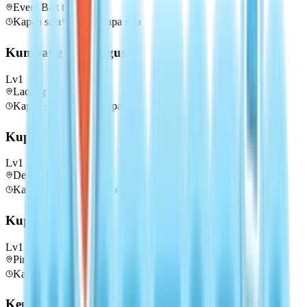
Event Bait the Insects
Kapan saja
🌤️
Cuaca apa saja
Kumbang Asparagus
Lv
1
Ladang Bunga
Kapan saja
🌤️
Cuaca apa saja
Kupu Kubis Putih
Lv
1
Desa Nelayan
Kapan saja
🌤️
Cuaca apa saja
Kupu Belerang
Lv
1
Pinggiran Kota
Kapan saja
🌤️
Cuaca apa saja
Kepik Api