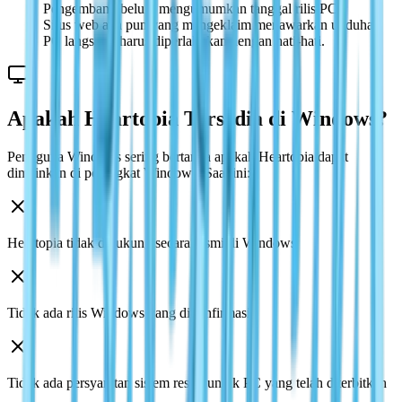
Pengembang belum mengumumkan tanggal rilis PC
Situs web apa pun yang mengeklaim menawarkan unduhan
PC langsung harus diperlakukan dengan hati-hati.
Apakah Heartopia Tersedia di Windows?
Pengguna Windows sering bertanya apakah Heartopia dapat
dimainkan di perangkat Windows. Saat ini:
Heartopia tidak didukung secara resmi di Windows
Tidak ada rilis Windows yang dikonfirmasi
Tidak ada persyaratan sistem resmi untuk PC yang telah diterbitkan