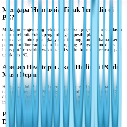
Mengapa Heartopia Tidak Tersedia di
PC?
Meskipun pengembang belum memberikan penjelasan rinci, alasan
umum meliputi: Fokus pengembangan spesifik platform,
optimalisasi untuk perangkat yang didukung, dan pembaruan serta
peluncuran fitur yang sedang berlangsung. Banyak game dirilis
lintas platform seiring waktu, tetapi saat ini belum ada rencana pasti
untuk rilis PC.
Apakah Heartopia Akan Hadir di PC di
Masa Depan?
Hingga saat ini: Belum ada pengumuman resmi yang dibuat, dan
tidak ada tanggal rilis PC yang telah dikonfirmasi. Jika versi PC
diumumkan, halaman ini akan diperbarui untuk mencerminkan
informasi terbaru.
Perbandingan PC vs Platform yang
Didukung