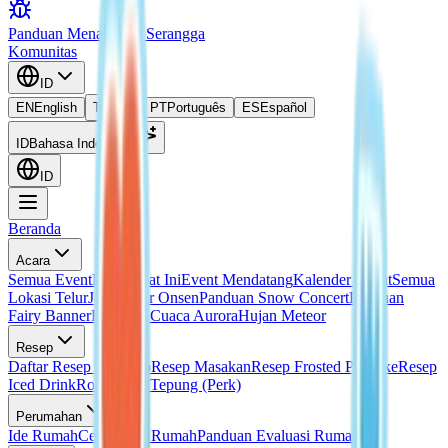
Panduan Menangkap Serangga
Komunitas
ID
EN
English
TH
ไทย
PT
Português
ES
Español
ID
Bahasa Indonesia
ID
Beranda
Acara
Semua Event
Event Saat Ini
Event Mendatang
Kalender Event
Semua
Lokasi Telur
Janji Telur Onsen
Panduan Snow Concert
Panduan
Fairy Banner
Panduan Cuaca Aurora
Hujan Meteor
Resep
Daftar Resep Lengkap
Resep Masakan
Resep Frosted Pancake
Resep
Iced Drink
Roti Tanpa Tepung (Perk)
Perumahan
Ide Rumah
Cetak Biru Rumah
Panduan Evaluasi Rumah