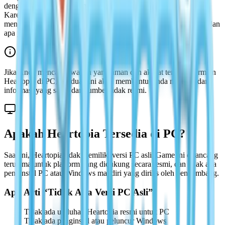
dengan harapan bisa memainkan game ini di komputer desktop.
Karena informasi platform seringkali tidak jelas, halaman ini
menjelaskan ketersediaan PC resmi saat ini, apa yang didukung, dan
apa yang tidak.
Jika Anda mencari jawaban yang aman dan akurat tentang bermain
Heartopia di PC, panduan ini akan membantu Anda menghindari
informasi yang salah dan sumber tidak resmi.
Apakah Heartopia Tersedia di PC?
Saat ini, Heartopia tidak memiliki versi PC asli. Game ini dirancang
terutama untuk platform yang didukung secara resmi, dan tidak ada
penginstal PC atau Windows mandiri yang dirilis oleh pengembang.
Apa Arti “Tidak Ada Versi PC Asli”
Tidak ada unduhan Heartopia resmi untuk PC
Tidak ada penginstal atau peluncur Windows