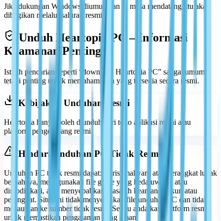
Jika dukungan Windows diumumkan di masa mendatang, itu akan
dibagikan melalui saluran resmi.
Unduh Heartopia PC – Informasi
Keamanan Penting
Istilah pencarian seperti “download Heartopia PC” sangat umum,
tetapi penting untuk memahami apa yang tersedia secara resmi.
Kebijakan Unduhan Resmi
Heartopia hanya boleh diunduh dari toko aplikasi resmi atau
platform pengembang resmi.
Hindari Unduhan PC Tidak Resmi
Unduhan PC tidak resmi dapat: Berisi malware atau perangkat lunak
berbahaya, menggunakan file game yang kedaluwarsa atau
dimodifikasi, atau menyebabkan masalah keamanan akun atau
perangkat. Situs ini tidak menyediakan file unduhan PC dan tidak
menautkan ke sumber tidak resmi. Selalu andalkan platform resmi
untuk memastikan pengalaman yang aman.