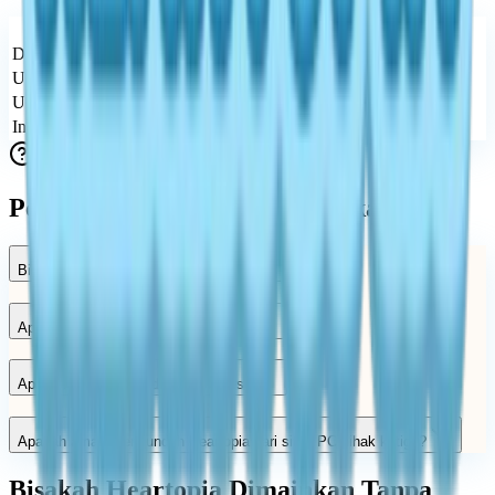
Fitur
PC / Windows
Platform Didukung
Dukungan Resmi
Tidak
Ya
Unduhan Asli
Tidak
Ya
Update Resmi
Tidak
Ya
Instalasi Aman
Tidak terjamin
Terjamin
Pertanyaan yang Sering Diajukan
Bisakah saya bermain Heartopia di PC?
Apakah ada unduhan PC Heartopia?
Apakah Heartopia hadir di Windows?
Apakah aman mengunduh Heartopia dari situs PC pihak ketiga?
Bisakah Heartopia Dimainkan Tanpa