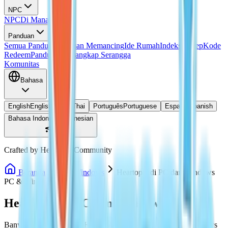
NPC
NPC
Di Mana Doris?
Panduan
Semua Panduan
Panduan Memancing
Ide Rumah
Indeks Resep
Kode
Redeem
Panduan Menangkap Serangga
Komunitas
Bahasa
English
English
ไทย
Thai
Português
Portuguese
Español
Spanish
Bahasa Indonesia
Indonesian
Crafted by Heartopia Community
Beranda
PC / Windows
Heartopia di PC dan Windows
PC & Windows Guide
Heartopia di PC dan Windows
Banyak pemain mencari Heartopia di PC atau Heartopia Windows