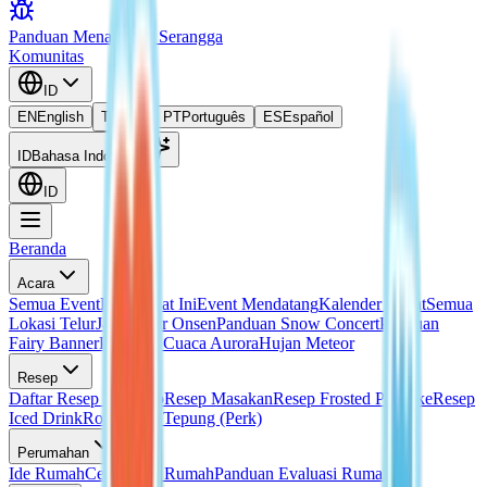
Panduan Menangkap Serangga
Komunitas
ID
EN
English
TH
ไทย
PT
Português
ES
Español
ID
Bahasa Indonesia
ID
Beranda
Acara
Semua Event
Event Saat Ini
Event Mendatang
Kalender Event
Semua
Lokasi Telur
Janji Telur Onsen
Panduan Snow Concert
Panduan
Fairy Banner
Panduan Cuaca Aurora
Hujan Meteor
Resep
Daftar Resep Lengkap
Resep Masakan
Resep Frosted Pancake
Resep
Iced Drink
Roti Tanpa Tepung (Perk)
Perumahan
Ide Rumah
Cetak Biru Rumah
Panduan Evaluasi Rumah