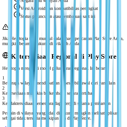
Negara atau wilayah Anda
Versi Android dan kompatibilitas perangkat
Status peluncuran atau pembaruan saat ini
Jika Heartopia tidak muncul dalam hasil pencarian Play Store Anda,
mungkin belum didukung di wilayah Anda.
Ketersediaan Regional di Play Store
Heartopia mengikuti model peluncuran regional. Ini berarti:
1
Beberapa wilayah mendapatkan akses lebih awal dari yang lain
2
Ketersediaan mungkin berkembang secara bertahap
3
Ketidaktersediaan sementara dapat terjadi selama pembaruan
Pemain di wilayah yang tidak didukung mungkin melihat aplikasi
sebagai tidak tersedia meskipun ada di Play Store.