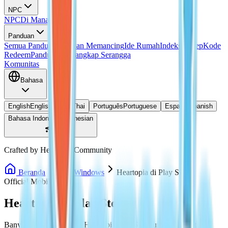
NPC
NPC
Di Mana Doris?
Panduan
Semua Panduan
Panduan Memancing
Ide Rumah
Indeks Resep
Kode
Redeem
Panduan Menangkap Serangga
Komunitas
Bahasa
English
English
ไทย
Thai
Português
Portuguese
Español
Spanish
Bahasa Indonesia
Indonesian
Crafted by Heartopia Community
Beranda
PC / Windows
Heartopia di Play Store
Official Mobile
Heartopia di Play Store
Banyak pemain mencari Heartopia Play Store untuk mengetahui