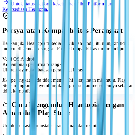
Untuk status platform keseluruhan, lihat Platform dan
Ketersediaan Heartopia.
Persyaratan Kompatibilitas Perangkat
Bahkan jika Heartopia tersedia di wilayah Anda, itu mungkin tidak
muncul di semua perangkat. Faktor kompatibilitas umum meliputi:
Versi OS Android
Kemampuan performa perangkat
Ukuran layar atau batasan perangkat keras
Jika perangkat Anda tidak memenuhi persyaratan minimum, Play
Store mungkin menyembunyikan aplikasi atau menandainya sebagai
tidak kompatibel.
Cara Mengunduh Heartopia dengan
Aman dari Play Store
Untuk memastikan instalasi yang aman dan resmi: