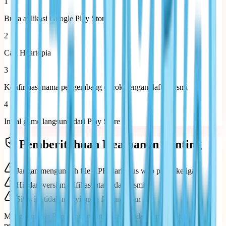
1
Buka aplikasi Google Play Store
2
Cari Heartopia
3
Konfirmasi nama pengembang cocok dengan daftar resmi
4
Instal game langsung dari Play Store
Pemberitahuan Keamanan Penting
Jangan mengunduh file APK dari situs web pihak ketiga
Hindari versi modifikasi atau tidak resmi
Situs ini tidak menyimpan file unduhan
Menggunakan Play Store memastikan Anda mendapatkan
pembaruan dan perlindungan keamanan resmi.