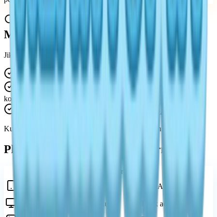
Bagaimana Jika Heartopia Tidak
Muncul di Play Store?
Jika Anda tidak dapat menemukan Heartopia di Play Store:
Periksa pengaturan wilayah Anda
Konfirmasikan perangkat Anda memenuhi persyaratan
kompatibilitas
Tunggu pembaruan peluncuran di masa mendatang
Kurangnya visibilitas tidak selalu berarti game telah dihapus.
Play Store Heartopia vs Platform Lain
Platform
Ketersediaan
Catatan
Ya (tergantung
Versi Android resmi
Play Store
wilayah)
Tidak didukung
Tidak ada rilis asli
PC / Windows