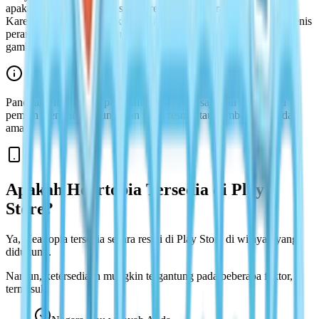
apakah game ini tersedia secara resmi untuk perangkat Android.
Karena ketersediaan aplikasi dapat bervariasi menurut wilayah, jenis
perangkat, dan status pembaruan, halaman ini memberikan
gambaran yang jelas.
Panduan ini berfokus pada informasi resmi saja dan membantu
pemain menghindari unduhan tidak resmi atau sumber yang tidak
aman.
Apakah Heartopia Tersedia di Play
Store?
Ya, Heartopia tersedia secara resmi di Play Store di wilayah yang
didukung.
Namun, ketersediaan mungkin tergantung pada beberapa faktor,
termasuk: