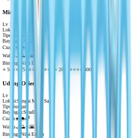
Minnow
Lv
1
Lokasi
:
Sungai Tenang
Tipe
:
Sungai
Bayangan
:
Small
Cuaca
☀️🌧️🌈
Waktu
🌙🌅☀️🌇
Bintang (Nilai Emas)
⭐
50
⭐⭐
75
⭐⭐⭐
100
⭐⭐⭐⭐
200
⭐⭐⭐⭐⭐
400
Udang Oriental
Lv
1
Lokasi
:
Sungai Mana Saja
Tipe
:
Sungai
Bayangan
:
Small
Cuaca
☀️🌧️🌈
Waktu
🌙🌅☀️🌇
Bintang (Nilai Emas)