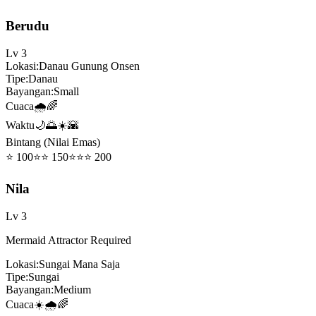
Berudu
Lv
3
Lokasi
:
Danau Gunung Onsen
Tipe
:
Danau
Bayangan
:
Small
Cuaca
🌧️🌈
Waktu
🌙🌅☀️🌇
Bintang (Nilai Emas)
⭐
100
⭐⭐
150
⭐⭐⭐
200
Nila
Lv
3
Mermaid Attractor Required
Lokasi
:
Sungai Mana Saja
Tipe
:
Sungai
Bayangan
:
Medium
Cuaca
☀️🌧️🌈