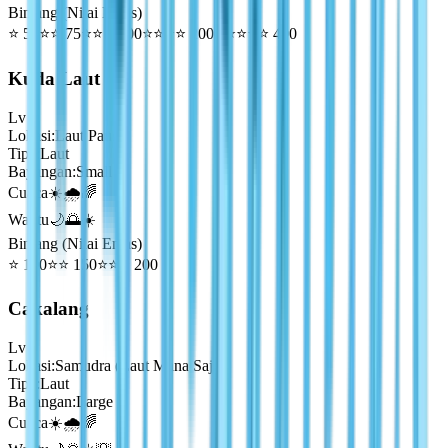
Bintang (Nilai Emas)
⭐
50
⭐⭐
75
⭐⭐⭐
100
⭐⭐⭐⭐
200
⭐⭐⭐⭐⭐
400
Kuda Laut
Lv
1
Lokasi
:
Laut Paus
Tipe
:
Laut
Bayangan
:
Small
Cuaca
☀️🌧️🌈
Waktu
🌙🌅☀️
Bintang (Nilai Emas)
⭐
100
⭐⭐
150
⭐⭐⭐
200
Cakalang
Lv
1
Lokasi
:
Samudra (Laut Mana Saja)
Tipe
:
Laut
Bayangan
:
Large
Cuaca
☀️🌧️🌈