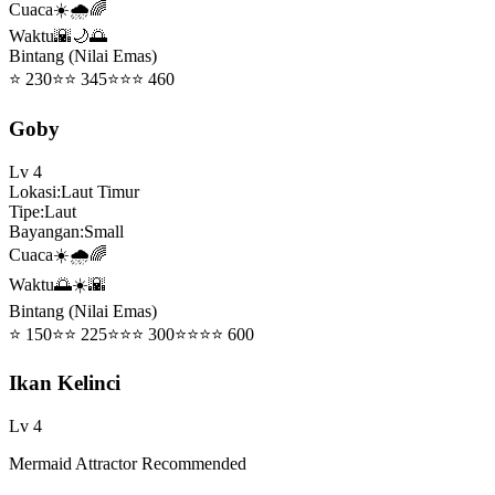
Cuaca
☀️🌧️🌈
Waktu
🌇🌙🌅
Bintang (Nilai Emas)
⭐
230
⭐⭐
345
⭐⭐⭐
460
Goby
Lv
4
Lokasi
:
Laut Timur
Tipe
:
Laut
Bayangan
:
Small
Cuaca
☀️🌧️🌈
Waktu
🌅☀️🌇
Bintang (Nilai Emas)
⭐
150
⭐⭐
225
⭐⭐⭐
300
⭐⭐⭐⭐
600
Ikan Kelinci
Lv
4
Mermaid Attractor Recommended