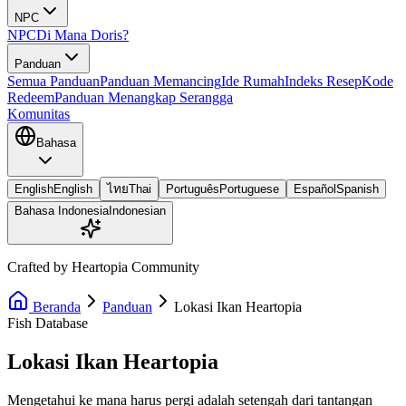
NPC
NPC
Di Mana Doris?
Panduan
Semua Panduan
Panduan Memancing
Ide Rumah
Indeks Resep
Kode
Redeem
Panduan Menangkap Serangga
Komunitas
Bahasa
English
English
ไทย
Thai
Português
Portuguese
Español
Spanish
Bahasa Indonesia
Indonesian
Crafted by Heartopia Community
Beranda
Panduan
Lokasi Ikan Heartopia
Fish Database
Lokasi Ikan Heartopia
Mengetahui ke mana harus pergi adalah setengah dari tantangan