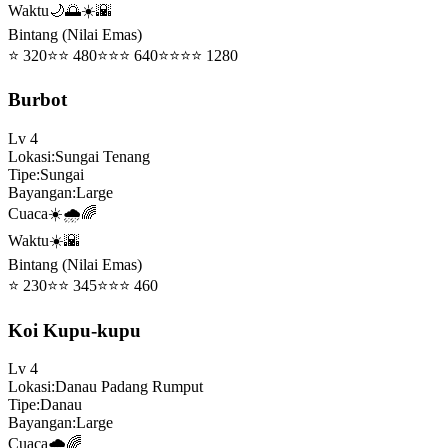
Waktu
🌙🌅☀️🌇
Bintang (Nilai Emas)
⭐
320
⭐⭐
480
⭐⭐⭐
640
⭐⭐⭐⭐
1280
Burbot
Lv
4
Lokasi
:
Sungai Tenang
Tipe
:
Sungai
Bayangan
:
Large
Cuaca
☀️🌧️🌈
Waktu
☀️🌇
Bintang (Nilai Emas)
⭐
230
⭐⭐
345
⭐⭐⭐
460
Koi Kupu-kupu
Lv
4
Lokasi
:
Danau Padang Rumput
Tipe
:
Danau
Bayangan
:
Large
Cuaca
🌧️🌈