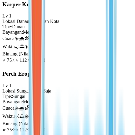
Karper Krusian
Lv
1
Lokasi
:
Danau Pinggiran Kota
Tipe
:
Danau
Bayangan
:
Medium
Cuaca
☀️🌧️🌈
Waktu
🌙🌅☀️🌇
Bintang (Nilai Emas)
⭐
75
⭐⭐
112
⭐⭐⭐
150
Perch Eropa
Lv
1
Lokasi
:
Sungai Mana Saja
Tipe
:
Sungai
Bayangan
:
Medium
Cuaca
☀️🌧️🌈
Waktu
🌙🌅☀️🌇
Bintang (Nilai Emas)
⭐
75
⭐⭐
112
⭐⭐⭐
150