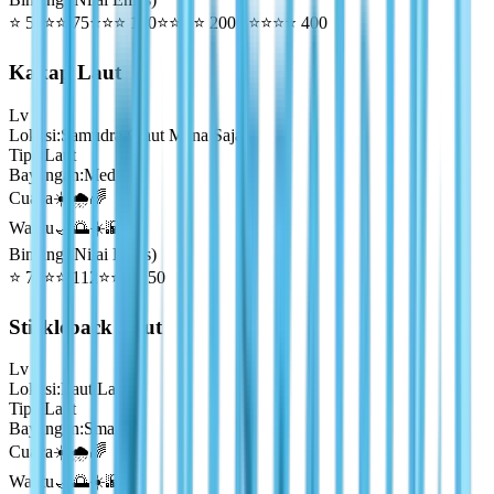
⭐
50
⭐⭐
75
⭐⭐⭐
100
⭐⭐⭐⭐
200
⭐⭐⭐⭐⭐
400
Kakap Laut
Lv
1
Lokasi
:
Samudra (Laut Mana Saja)
Tipe
:
Laut
Bayangan
:
Medium
Cuaca
☀️🌧️🌈
Waktu
🌙🌅☀️🌇
Bintang (Nilai Emas)
⭐
75
⭐⭐
112
⭐⭐⭐
150
Stickleback Laut
Lv
1
Lokasi
:
Laut Lama
Tipe
:
Laut
Bayangan
:
Small
Cuaca
☀️🌧️🌈
Waktu
🌙🌅☀️🌇