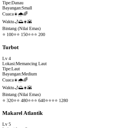
Tipe
:
Danau
Bayangan
:
Small
Cuaca
☀️🌧️🌈
Waktu
🌙🌅☀️🌇
Bintang (Nilai Emas)
⭐
100
⭐⭐
150
⭐⭐⭐
200
Turbot
Lv
4
Lokasi
:
Memancing Laut
Tipe
:
Laut
Bayangan
:
Medium
Cuaca
☀️🌧️🌈
Waktu
🌙🌅☀️🌇
Bintang (Nilai Emas)
⭐
320
⭐⭐
480
⭐⭐⭐
640
⭐⭐⭐⭐
1280
Makarel Atlantik
Lv
5