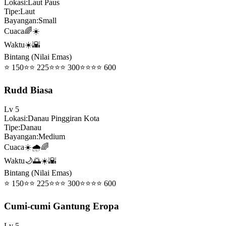
Lokasi
:
Laut Paus
Tipe
:
Laut
Bayangan
:
Small
Cuaca
🌈☀️
Waktu
☀️🌇
Bintang (Nilai Emas)
⭐
150
⭐⭐
225
⭐⭐⭐
300
⭐⭐⭐⭐
600
Rudd Biasa
Lv
5
Lokasi
:
Danau Pinggiran Kota
Tipe
:
Danau
Bayangan
:
Medium
Cuaca
☀️🌧️🌈
Waktu
🌙🌅☀️🌇
Bintang (Nilai Emas)
⭐
150
⭐⭐
225
⭐⭐⭐
300
⭐⭐⭐⭐
600
Cumi-cumi Gantung Eropa
Lv
5