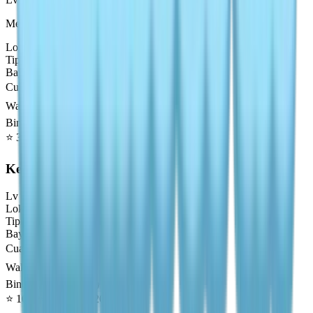
Mermaid Attractor Required
Lokasi
:
Danau Mana Saja
Tipe
:
Danau
Bayangan
:
Small
Cuaca
☀️🌧️🌈
Waktu
🌙🌅☀️🌇
Bintang (Nilai Emas)
⭐
320
⭐⭐
480
⭐⭐⭐
640
⭐⭐⭐⭐
1280
Kelomang
Lv
3
Lokasi
:
Laut Timur
Tipe
:
Laut
Bayangan
:
Small
Cuaca
☀️🌧️🌈
Waktu
🌙🌅☀️🌇
Bintang (Nilai Emas)
⭐
100
⭐⭐
150
⭐⭐⭐
200