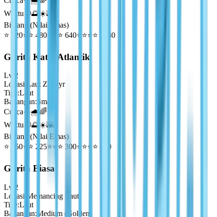
Cuaca
☀️🌧️🌈
Waktu
🌙🌅☀️🌇
Bintang (Nilai Emas)
⭐
320
⭐⭐
480
⭐⭐⭐
640
⭐⭐⭐⭐
1280
Gurita Katai Atlantik
Lv
2
Lokasi
:
Laut Zephyr
Tipe
:
Laut
Bayangan
:
Small
Cuaca
☀️🌧️🌈
Waktu
🌙🌅☀️🌇
Bintang (Nilai Emas)
⭐
150
⭐⭐
225
⭐⭐⭐
300
⭐⭐⭐⭐
600
Gurita Biasa
Lv
2
Lokasi
:
Memancing Laut
Tipe
:
Laut
Bayangan
:
Medium (Golden)