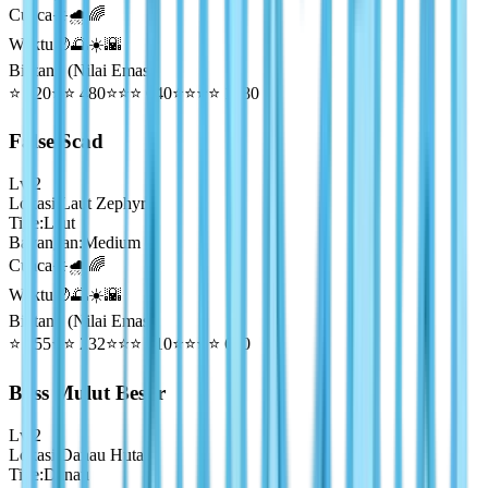
Cuaca
☀️🌧️🌈
Waktu
🌙🌅☀️🌇
Bintang (Nilai Emas)
⭐
320
⭐⭐
480
⭐⭐⭐
640
⭐⭐⭐⭐
1280
False Scad
Lv
2
Lokasi
:
Laut Zephyr
Tipe
:
Laut
Bayangan
:
Medium
Cuaca
☀️🌧️🌈
Waktu
🌙🌅☀️🌇
Bintang (Nilai Emas)
⭐
155
⭐⭐
232
⭐⭐⭐
310
⭐⭐⭐⭐
620
Bass Mulut Besar
Lv
2
Lokasi
:
Danau Hutan
Tipe
:
Danau