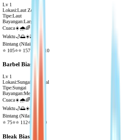
Lv
1
Lokasi
:
Laut Zephyr
Tipe
:
Laut
Bayangan
:
Large
Cuaca
☀️🌧️🌈
Waktu
🌙🌅☀️🌇
Bintang (Nilai Emas)
⭐
105
⭐⭐
157
⭐⭐⭐
210
Barbel Biasa
Lv
1
Lokasi
:
Sungai Dangkal
Tipe
:
Sungai
Bayangan
:
Medium
Cuaca
☀️🌧️🌈
Waktu
🌙🌅☀️🌇
Bintang (Nilai Emas)
⭐
75
⭐⭐
112
⭐⭐⭐
150
Bleak Biasa