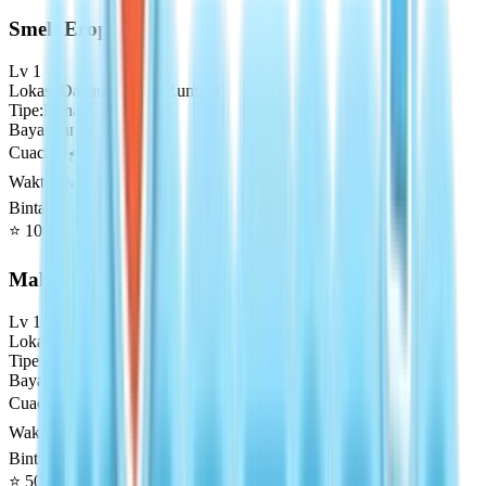
Smelt Eropa
Lv
1
Lokasi
:
Danau Padang Rumput
Tipe
:
Danau
Bayangan
:
Small
Cuaca
☀️🌧️🌈
Waktu
🌙🌅☀️🌇
Bintang (Nilai Emas)
⭐
100
⭐⭐
150
⭐⭐⭐
200
Makarel Kuda
Lv
1
Lokasi
:
Laut Paus
Tipe
:
Laut
Bayangan
:
Small
Cuaca
☀️🌧️🌈
Waktu
🌙🌅☀️🌇
Bintang (Nilai Emas)
⭐
50
⭐⭐
75
⭐⭐⭐
100
⭐⭐⭐⭐
200
⭐⭐⭐⭐⭐
400