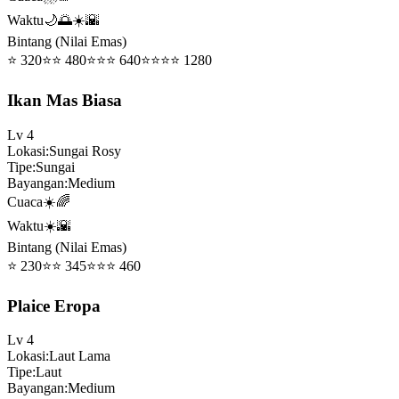
Waktu
🌙🌅☀️🌇
Bintang (Nilai Emas)
⭐
320
⭐⭐
480
⭐⭐⭐
640
⭐⭐⭐⭐
1280
Ikan Mas Biasa
Lv
4
Lokasi
:
Sungai Rosy
Tipe
:
Sungai
Bayangan
:
Medium
Cuaca
☀️🌈
Waktu
☀️🌇
Bintang (Nilai Emas)
⭐
230
⭐⭐
345
⭐⭐⭐
460
Plaice Eropa
Lv
4
Lokasi
:
Laut Lama
Tipe
:
Laut
Bayangan
:
Medium