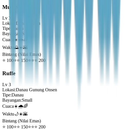
Mud Sunfish
Lv
3
Lokasi
:
Danau Hutan
Tipe
:
Danau
Bayangan
:
Small
Cuaca
☀️🌧️🌈
Waktu
🌅☀️🌇
Bintang (Nilai Emas)
⭐
100
⭐⭐
150
⭐⭐⭐
200
Ruffe
Lv
3
Lokasi
:
Danau Gunung Onsen
Tipe
:
Danau
Bayangan
:
Small
Cuaca
☀️🌧️🌈
Waktu
🌙☀️🌇
Bintang (Nilai Emas)
⭐
100
⭐⭐
150
⭐⭐⭐
200