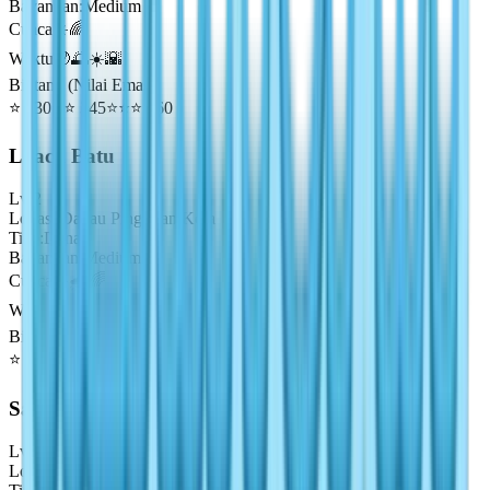
Bayangan
:
Medium
Cuaca
☀️🌈
Waktu
🌙🌅☀️🌇
Bintang (Nilai Emas)
⭐
230
⭐⭐
345
⭐⭐⭐
460
Loach Batu
Lv
2
Lokasi
:
Danau Pinggiran Kota
Tipe
:
Danau
Bayangan
:
Medium
Cuaca
☀️🌧️🌈
Waktu
🌙🌅☀️🌇
Bintang (Nilai Emas)
⭐
100
⭐⭐
150
⭐⭐⭐
200
Salmon Atlantik
Lv
3
Lokasi
:
Laut Paus