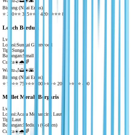
Waktu
🌙🌅☀️🌇
Bintang (Nilai Emas)
⭐
210
⭐⭐
315
⭐⭐⭐
420
⭐⭐⭐⭐
840
Loach Berduri
Lv
1
Lokasi
:
Sungai Giantwood
Tipe
:
Sungai
Bayangan
:
Small
Cuaca
☀️🌧️🌈
Waktu
🌙🌅☀️🌇
Bintang (Nilai Emas)
⭐
50
⭐⭐
75
⭐⭐⭐
100
⭐⭐⭐⭐
200
⭐⭐⭐⭐⭐
400
Mullet Merah Bergaris
Lv
1
Lokasi
:
Acara Memancing Laut
Tipe
:
Laut
Bayangan
:
Medium (Golden)
Cuaca
☀️🌧️🌈