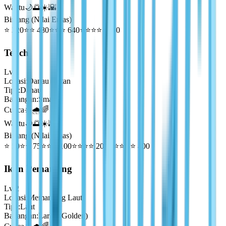
Waktu
🌙🌅☀️🌇
Bintang (Nilai Emas)
⭐
320
⭐⭐
480
⭐⭐⭐
640
⭐⭐⭐⭐
1280
Tench
Lv
1
Lokasi
:
Danau Hutan
Tipe
:
Danau
Bayangan
:
Small
Cuaca
☀️🌧️🌈
Waktu
🌙🌅☀️🌇
Bintang (Nilai Emas)
⭐
50
⭐⭐
75
⭐⭐⭐
100
⭐⭐⭐⭐
200
⭐⭐⭐⭐⭐
400
Ikan Pemancing
Lv
2
Lokasi
:
Memancing Laut
Tipe
:
Laut
Bayangan
:
Large (Golden)