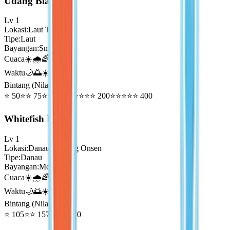
Udang Biasa
Lv
1
Lokasi
:
Laut Timur
Tipe
:
Laut
Bayangan
:
Small
Cuaca
☀️🌧️🌈
Waktu
🌙🌅☀️🌇
Bintang (Nilai Emas)
⭐
50
⭐⭐
75
⭐⭐⭐
100
⭐⭐⭐⭐
200
⭐⭐⭐⭐⭐
400
Whitefish Biasa
Lv
1
Lokasi
:
Danau Gunung Onsen
Tipe
:
Danau
Bayangan
:
Medium
Cuaca
☀️🌧️🌈
Waktu
🌙🌅☀️🌇
Bintang (Nilai Emas)
⭐
105
⭐⭐
157
⭐⭐⭐
210