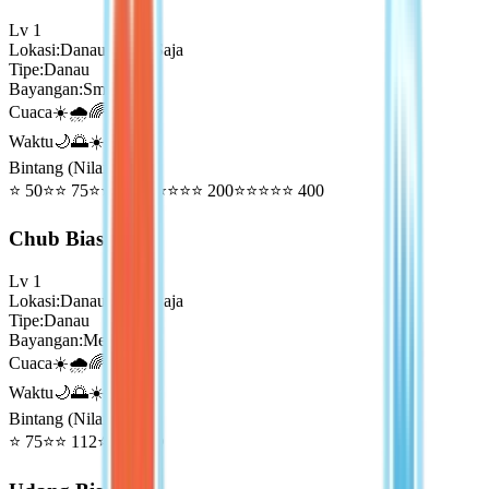
Lv
1
Lokasi
:
Danau Mana Saja
Tipe
:
Danau
Bayangan
:
Small
Cuaca
☀️🌧️🌈
Waktu
🌙🌅☀️🌇
Bintang (Nilai Emas)
⭐
50
⭐⭐
75
⭐⭐⭐
100
⭐⭐⭐⭐
200
⭐⭐⭐⭐⭐
400
Chub Biasa
Lv
1
Lokasi
:
Danau Mana Saja
Tipe
:
Danau
Bayangan
:
Medium
Cuaca
☀️🌧️🌈
Waktu
🌙🌅☀️🌇
Bintang (Nilai Emas)
⭐
75
⭐⭐
112
⭐⭐⭐
150