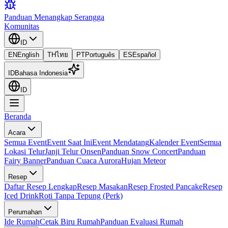
Panduan Menangkap Serangga
Komunitas
ID
EN
English
TH
ไทย
PT
Português
ES
Español
ID
Bahasa Indonesia
ID
Beranda
Acara
Semua Event
Event Saat Ini
Event Mendatang
Kalender Event
Semua
Lokasi Telur
Janji Telur Onsen
Panduan Snow Concert
Panduan
Fairy Banner
Panduan Cuaca Aurora
Hujan Meteor
Resep
Daftar Resep Lengkap
Resep Masakan
Resep Frosted Pancake
Resep
Iced Drink
Roti Tanpa Tepung (Perk)
Perumahan
Ide Rumah
Cetak Biru Rumah
Panduan Evaluasi Rumah