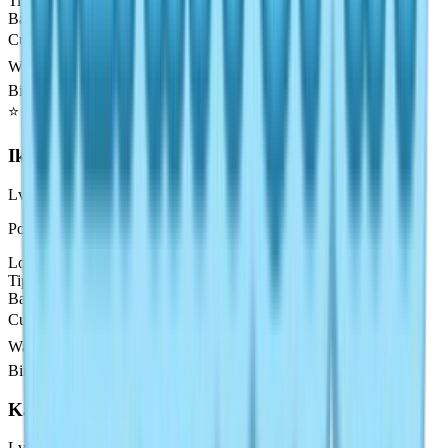
Tipe
:
Laut
Bayangan
:
Medium
Cuaca
☀️🌧️🌈
Waktu
🌙☀️🌇
Bintang (Nilai Emas)
⭐
155
⭐⭐
232
⭐⭐⭐
310
⭐⭐⭐⭐
620
Ikan Badut
Lv
3
Possible but rare until level 5
Lokasi
:
Laut Lama
Tipe
:
Laut
Bayangan
:
Small
Cuaca
☀️🌧️🌈
Waktu
🌙🌅☀️🌇
Bintang (Nilai Emas)
Rare
Katak Edible
Lv
3