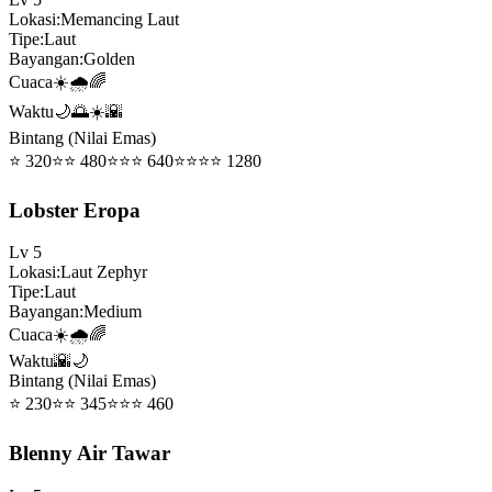
Lokasi
:
Memancing Laut
Tipe
:
Laut
Bayangan
:
Golden
Cuaca
☀️🌧️🌈
Waktu
🌙🌅☀️🌇
Bintang (Nilai Emas)
⭐
320
⭐⭐
480
⭐⭐⭐
640
⭐⭐⭐⭐
1280
Lobster Eropa
Lv
5
Lokasi
:
Laut Zephyr
Tipe
:
Laut
Bayangan
:
Medium
Cuaca
☀️🌧️🌈
Waktu
🌇🌙
Bintang (Nilai Emas)
⭐
230
⭐⭐
345
⭐⭐⭐
460
Blenny Air Tawar