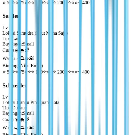
⭐
50
⭐⭐
75
⭐⭐⭐
100
⭐⭐⭐⭐
200
⭐⭐⭐⭐⭐
400
Sarden
Lv
1
Lokasi
:
Samudra (Laut Mana Saja)
Tipe
:
Laut
Bayangan
:
Small
Cuaca
☀️🌧️🌈
Waktu
🌙🌅☀️🌇
Bintang (Nilai Emas)
⭐
50
⭐⭐
75
⭐⭐⭐
100
⭐⭐⭐⭐
200
⭐⭐⭐⭐⭐
400
Schneider
Lv
1
Lokasi
:
Danau Pinggiran Kota
Tipe
:
Danau
Bayangan
:
Small
Cuaca
☀️🌧️🌈
Waktu
🌙🌅☀️🌇
Bintang (Nilai Emas)