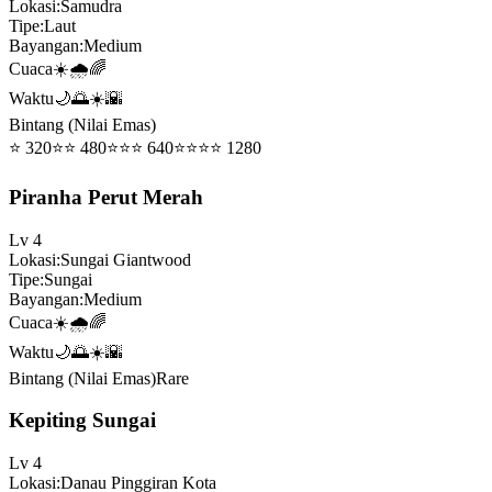
Lokasi
:
Samudra
Tipe
:
Laut
Bayangan
:
Medium
Cuaca
☀️🌧️🌈
Waktu
🌙🌅☀️🌇
Bintang (Nilai Emas)
⭐
320
⭐⭐
480
⭐⭐⭐
640
⭐⭐⭐⭐
1280
Piranha Perut Merah
Lv
4
Lokasi
:
Sungai Giantwood
Tipe
:
Sungai
Bayangan
:
Medium
Cuaca
☀️🌧️🌈
Waktu
🌙🌅☀️🌇
Bintang (Nilai Emas)
Rare
Kepiting Sungai
Lv
4
Lokasi
:
Danau Pinggiran Kota