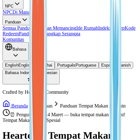
NPC
NPC
Di Mana Doris?
Panduan
Semua Panduan
Panduan Memancing
Ide Rumah
Indeks Resep
Kode
Redeem
Panduan Menangkap Serangga
Komunitas
Bahasa
English
English
ไทย
Thai
Português
Portuguese
Español
Spanish
Bahasa Indonesia
Indonesian
Crafted by Heartopia Community
Beranda
Panduan
Panduan Tempat Makan Penguin
⏰ Penguin pergi 14 Maret — buka tempat makan hari ini!
Tempat Makan Event Spesial
Heartopia Tempat Makan