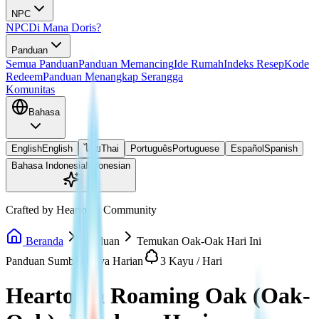
NPC
NPC
Di Mana Doris?
Panduan
Semua Panduan
Panduan Memancing
Ide Rumah
Indeks Resep
Kode
Redeem
Panduan Menangkap Serangga
Komunitas
Bahasa
English
English
ไทย
Thai
Português
Portuguese
Español
Spanish
Bahasa Indonesia
Indonesian
Crafted by Heartopia Community
Beranda
Panduan
Temukan Oak-Oak Hari Ini
Panduan Sumber Daya Harian
3 Kayu / Hari
Heartopia Roaming Oak (Oak-