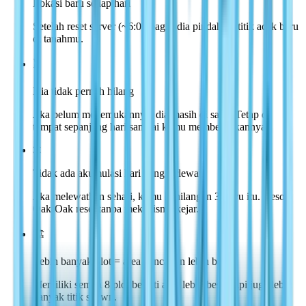
Lokasi baru setiap hari
Setelah reset server (~6:00 pagi), dia pindah ke titik acak baru
di tanahmu.
⏳
Dia tidak pernah hilang
Jika belum menemukannya, dia masih di sana. Tetap di
tempat sepanjang hari sampai kamu membebaskannya.
❌
Tidak ada akumulasi hari yang terlewat
Jika melewatkan sehari, kamu kehilangan 3 kayu itu. Besok
Oak-Oak reset tanpa mekanisme kejar.
🏗️
Lebih banyak plot = area pencarian lebih besar
Memiliki semua 8 plot berarti area lebih besar tapi juga lebih
banyak titik spawn.