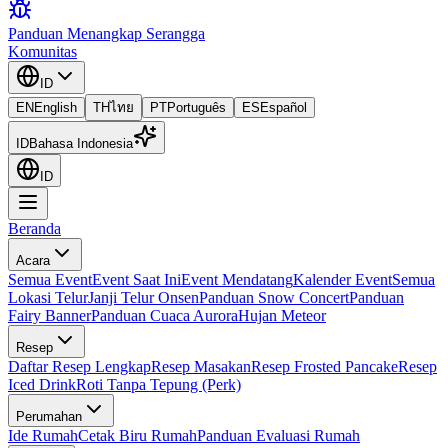
Panduan Menangkap Serangga
Komunitas
ID
EN
English
TH
ไทย
PT
Português
ES
Español
ID
Bahasa Indonesia
ID
Beranda
Acara
Semua Event
Event Saat Ini
Event Mendatang
Kalender Event
Semua
Lokasi Telur
Janji Telur Onsen
Panduan Snow Concert
Panduan
Fairy Banner
Panduan Cuaca Aurora
Hujan Meteor
Resep
Daftar Resep Lengkap
Resep Masakan
Resep Frosted Pancake
Resep
Iced Drink
Roti Tanpa Tepung (Perk)
Perumahan
Ide Rumah
Cetak Biru Rumah
Panduan Evaluasi Rumah