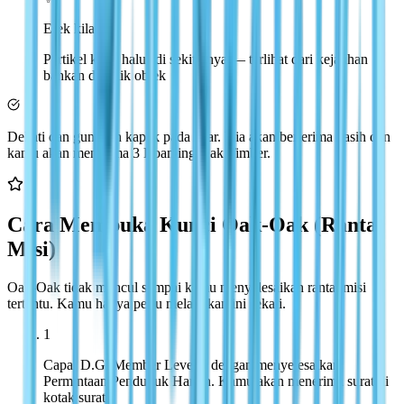
Efek kilau
Partikel kilau halus di sekitarnya — terlihat dari kejauhan
bahkan di balik objek
Dekati dan gunakan kapak pada akar. Dia akan berterima kasih dan
kamu akan menerima 3 Roaming Oak Timber.
Cara Membuka Kunci Oak-Oak (Rantai
Misi)
Oak-Oak tidak muncul sampai kamu menyelesaikan rantai misi
tertentu. Kamu hanya perlu melakukan ini sekali.
1
Capai D.G. Member Level 6 dengan menyelesaikan
Permintaan Penduduk Harian. Kamu akan menerima surat di
kotak surat.