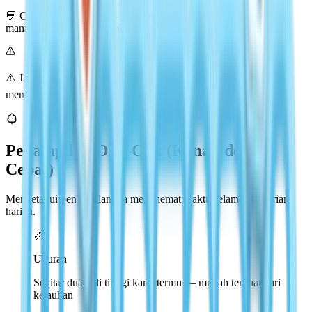
💬 Cek saluran #oak-oak-location di Discord resmi Heartopia di
mana pemain berbagi koordinat hari ini secara real time.
⚠️ JANGAN gunakan fast travel sampai kayu terkumpul — bisa
menyebabkan posisi spawn-nya reset.
Penampilan Oak-Oak (Kenali dengan
Cepat)
Mengetahui penampilannya menghemat waktu selama pencarian
harian.
📏
Ukuran
Sekitar dua kali tinggi karaktermu — mudah terlihat dari
kejauhan