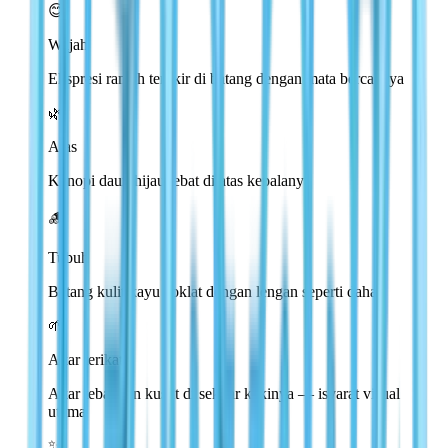
😊
Wajah
Ekspresi ramah terukir di batang dengan mata bercahaya
🌿
Atas
Kanopi daun hijau lebat di atas kepalanya
🪵
Tubuh
Batang kulit kayu coklat dengan lengan seperti dahan
🌱
Akar terikat
Akar tebal dan kusut di sekitar kakinya — isyarat visual
utama
✨