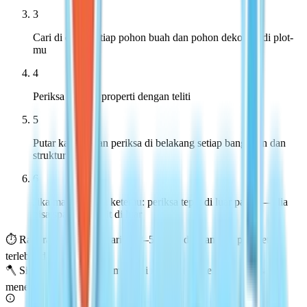
3
Cari di dekat setiap pohon buah dan pohon dekoratif di plot-
mu
4
Periksa 4 sudut properti dengan teliti
5
Putar kamera dan periksa di belakang setiap bangunan dan
struktur
6
Jika masih belum ketemu: periksa tepat di luar pagar — dia
bisa spawn sedikit di luar
⏱ Rata-rata waktu pencarian: 2–5 menit dengan rute perimeter
terlebih dahulu.
🪓 Siapkan kapak sebelum mulai mencari — hemat waktu saat
menemukannya.