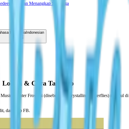
Redeem
Panduan Menangkap Serangga
hasa Indonesia
Indonesian
a: Lokasi & Cara Tangkap
f Musim Winter Frost ini (disebut juga Crystalline Butterflies) muncul
it, dan grup FB.