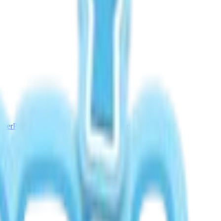
nner
Panduan Cuaca Aurora
Hujan Meteor