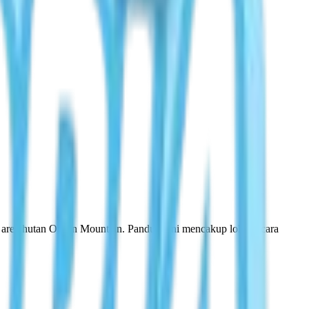
 di area hutan Onsen Mountain. Panduan ini mencakup lokasi, cara