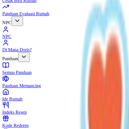
Cetak Biru Rumah
Panduan Evaluasi Rumah
NPC
NPC
Di Mana Doris?
Panduan
Semua Panduan
Panduan Memancing
Ide Rumah
Indeks Resep
Kode Redeem