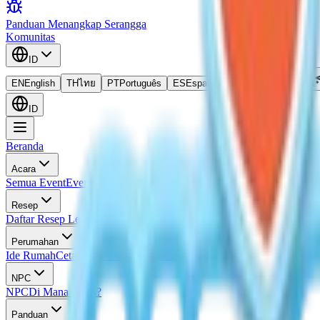
Panduan Menangkap Serangga
Komunitas
ID
EN
English
TH
ไทย
PT
Português
ES
Español
ID
Bahasa Indonesia
ID
Beranda
Acara
Semua Event
Event Saat Ini
Event Mendatang
Kalender Event
Semua L
Resep
Daftar Resep Lengkap
Resep Masakan
Resep Frosted Pancake
Resep I
Perumahan
Ide Rumah
Cetak Biru Rumah
Panduan Evaluasi Rumah
NPC
NPC
Di Mana Doris?
Panduan