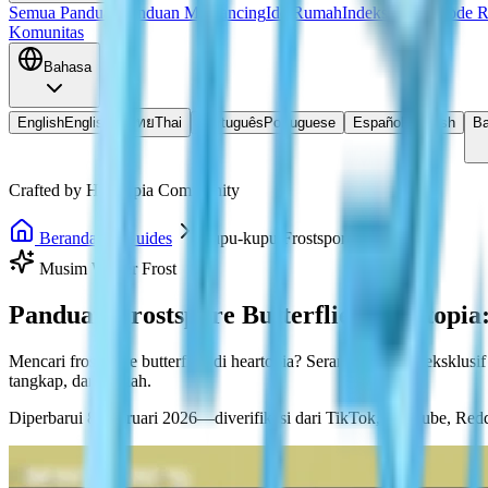
Semua Panduan
Panduan Memancing
Ide Rumah
Indeks Resep
Kode 
Komunitas
Bahasa
English
English
ไทย
Thai
Português
Portuguese
Español
Spanish
Ba
Crafted by Heartopia Community
Beranda
Guides
Kupu-kupu Frostspore
Musim Winter Frost
Panduan Frostspore Butterflies Heartopi
Mencari frostspore butterflies di heartopia? Serangga langka eksklusi
tangkap, dan hadiah.
Diperbarui 8 Februari 2026—diverifikasi dari TikTok, YouTube, Redd