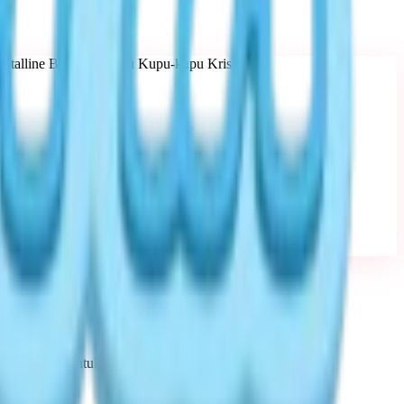
stalline Butterflies atau Kupu-kupu Kristal)
t di bawah untuk presisi.