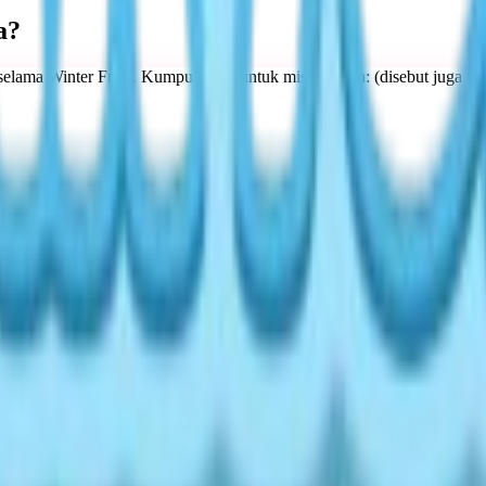
a?
selama Winter Frost. Kumpulkan 4 untuk misi! Varian: (disebut juga Cry
00 Gold + Token.
 & Titik)
ap serangga umum dulu agar serangga langka muncul. Gunakan koordina