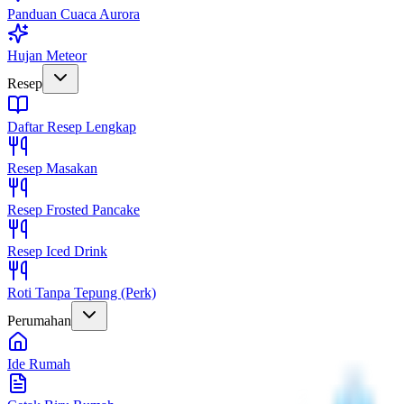
Panduan Cuaca Aurora
Hujan Meteor
Resep
Daftar Resep Lengkap
Resep Masakan
Resep Frosted Pancake
Resep Iced Drink
Roti Tanpa Tepung (Perk)
Perumahan
Ide Rumah