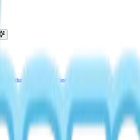
okasi Telur
Janji Telur Onsen
Panduan Snow Concert
Panduan Fairy Ba
ced Drink
Roti Tanpa Tepung (Perk)