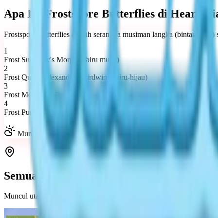
Apa Itu Frostspore Butterflies di Heartopi
Frostspore Butterflies adalah serangga musiman langka (bintang 3-5) 
1
Frost Sulkosky's Morpho (biru muda)
2
Frost Queen Alexandra's Birdwing (biru-hijau)
3
Frost Mother-of-Pearl (pink)
4
Frost Purple Spotted Swallowtail (ungu)
Muncul saat cuaca Cerah/Hujan, di hutan/danau. Harga: 500-20
Semua Lokasi Frostspore Butterflies (Peta
Muncul utama di area hutan (puzle lompat, halte bus, danau). Tangk