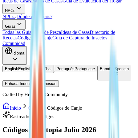
Ideas de Casas
Planos de Casas
Guía de Evaluación del Hogar
NPCs
NPCs
¿Dónde está Doris?
Guías
Todas las Guias
Guía de Pesca
Ideas de Casas
Directorio de
Recetas
Códigos de Canje
Guía de Captura de Insectos
Comunidad
Idioma
English
English
ไทย
Thai
Português
Portuguese
Español
Spanish
Bahasa Indonesia
Indonesian
Crafted by Heartopia Community
Inicio
Guías
Códigos de Canje
Rastreador de Códigos
Códigos Heartopia Julio 2026