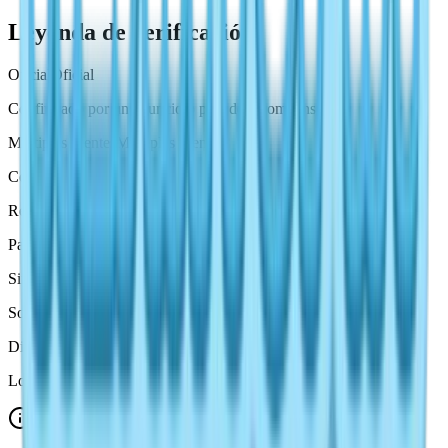
Leyenda de verificación
Oficial
Oficial
Confirmado por un anuncio o post de recompensa.
Múltiples fuentes
Múltiples fuentes
Confirmado por más de una fuente fiable.
Reportado por la comunidad
Comunidad
Parece útil, pero todavía necesita otra fuente.
Sin verificar
Sin verificar
Solo para prueba. No lo presentes como activo aún.
Disputado
Disputado
Los reportes no coinciden, así que debe quedar fuera de Active.