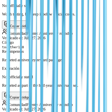
Not officially stated
Worth testing, but keep it below official codes.
Copiar código
Comunidad
Fuente
:
Anniversary roundup
Verificado el
:
July 27, 2026
Código
together180
Recompensas
Reported anniversary reward package
Expiración
Not officially stated
Reported as part of the half-year anniversary set.
Copiar código
Comunidad
Fuente
:
Anniversary roundup
Verificado el
:
July 27, 2026