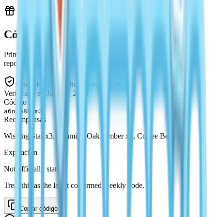
Códigos activos
Primero los oficiales, luego los de múltiples fuentes y después los
reportados por la comunidad.
Oficial
Fuente
:
Official weekly gift
Verificado el
:
July 28, 2026
Código
a6n2p8k7m3
Recompensas
Wishing Star x3, Roaming Oak Timber x1, Coffee Beans x3
Expiración
Not officially stated
Treat this as the latest confirmed weekly code.
Copiar código