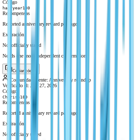
Código
halfyear180
Recompensas
Reported anniversary reward package
Expiración
Not officially stated
Needs one more independent confirmation.
Copiar código
Comunidad
Fuente
:
Anniversary roundup
Verificado el
:
July 27, 2026
Código
Cherish180
Recompensas
Reported anniversary reward package
Expiración
Not officially stated