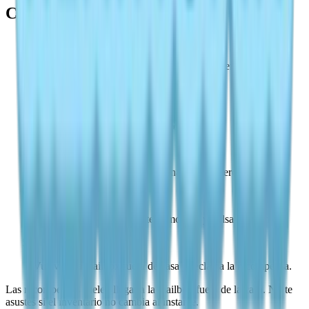
Cómo canjear
1
Abre Heartopia y entra en el menú Watch o en el menú
principal.
2
Ve a Settings y abre la pestaña General.
3
Pulsa Redeem Code en la esquina inferior derecha.
4
Pega el código exactamente como está y pulsa Redeem.
5
Vuelve a la mailbox fuera de casa y reclama la recompensa.
Las recompensas suelen llegar a la mailbox fuera de la casa. No te
asustes si el inventario no cambia al instante.