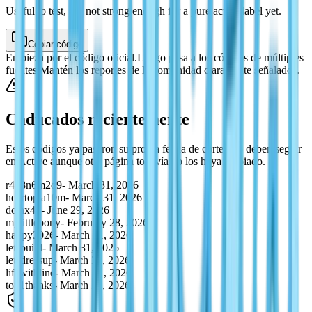
Useful to test, but not strong enough for a pure active label yet.
Copiar código
Empieza por el código oficial.
Luego pasa a los códigos de múltiples
fuentes.
Mantén los reportes de la comunidad claramente señalados.
Caducados recientemente
Estos códigos ya pasaron su propia fecha de corte. No deben seguir
en Active aunque otra página todavía no los haya limpiado.
r4p8n6m2q9
-
March 31, 2026
heartopia10m
-
March 31, 2026
dcthx4u
-
June 29, 2026
mylittlepony
-
February 28, 2026
happy2026
-
March 31, 2026
letsbuild
-
March 31, 2026
letsdressup
-
March 31, 2026
lifewithline
-
March 31, 2026
top1thanks
-
March 31, 2026