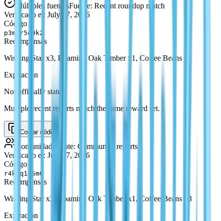
Múltiples fuentes
Fuente
:
Recent roundup match
Verificado el
:
July 27, 2026
Código
p3m7r5q9k2
Recompensas
Wishing Star x3, Roaming Oak Timber x1, Coffee Beans x3
Expiración
Not officially stated
Multiple recent reports match the same reward set.
Copiar código
Comunidad
Fuente
:
Community reports
Verificado el
:
July 27, 2026
Código
r4k9q1a5m6
Recompensas
Wishing Star x3, Roaming Oak Timber x1, Coffee Beans x3
Expiración