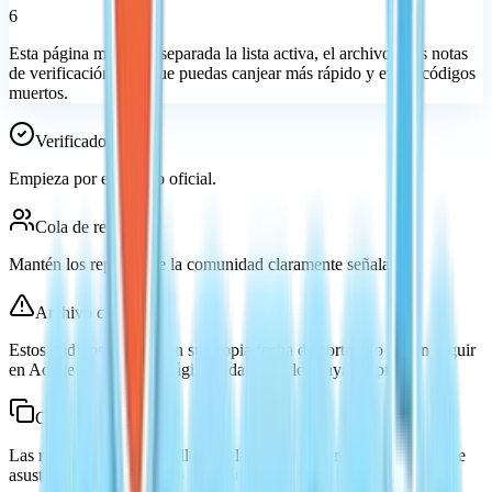
6
Esta página mantiene separada la lista activa, el archivo y las notas
de verificación para que puedas canjear más rápido y evitar códigos
muertos.
Verificado ahora
Empieza por el código oficial.
Cola de revisión
Mantén los reportes de la comunidad claramente señalados.
Archivo caducado
Estos códigos ya pasaron su propia fecha de corte. No deben seguir
en Active aunque otra página todavía no los haya limpiado.
Copiar rápido
Las recompensas suelen llegar a la mailbox fuera de la casa. No te
asustes si el inventario no cambia al instante.