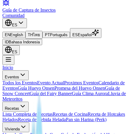
Guía de Captura de Insectos
Comunidad
ES
EN
English
TH
ไทย
PT
Português
ES
Español
ID
Bahasa Indonesia
ES
Inicio
Eventos
Todos los Eventos
Evento Actual
Proximos Eventos
Calendario de
Eventos
Guía Huevo Onsen
Promesa del Huevo Onsen
Guía de
Snow Concert
Guía del Fairy Banner
Guía Clima Aurora
Lluvia de
Meteoritos
Recetas
Lista Completa de Recetas
Recetas de Cocina
Receta de Hotcakes
Helados
Receta de Bebida Helada
Pan sin Harina (Perk)
Vivienda