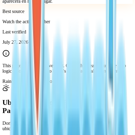
aparecerá en ningún lugar.
Best source
Watch the active weather
Last verified
July 27, 2026
This page keeps the answer first. Check the weather, use the map
logic below, then move to Doris's temporary stall or endpoint.
Rain
Snow
Rainbow
Meteor
Ubicación de Doris Explicada (Paso a
Paso)
Doris aparece solo durante eventos climáticos especiales. Su
ubicación cambia según el clima activo en ese momento.