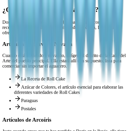
¿Qué Hace Doris en Heartopia?
Doris es un NPC dependiente del clima asociado con artículos y
recetas de tiempo limitado. Dependiendo del clima, Doris puede
ofrecer:
Artículos de Lluvia y Nevada
Cuando está lloviendo o nevando, dirígete al distrito de la Calle del
Arte del pueblo principal. Ella estará allí con su puesto, lista para
comerciar sin importar el aguacero.
La Receta de Roll Cake
Azúcar de Colores, el artículo esencial para elaborar las
diferentes variedades de Roll Cakes
Paraguas
Postales
Artículos de Arcoíris