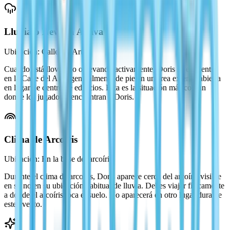
Lluvia o Nevada Activa
Ubicación: Calle del Arte
Cuando está lloviendo o nevando activamente, Doris se encuentra
en la Calle del Arte, generalmente de pie en un área exterior abierta
en lugar de dentro de edificios. Esta es la situación más común
donde los jugadores encuentran a Doris.
Clima de Arcoíris
Ubicación: En la base del arcoíris
Durante el clima de arcoíris, Doris aparece cerca del arcoíris visible
en sí, no en su ubicación habitual de lluvia. Debes viajar físicamente
a donde el arcoíris toca el suelo. No aparecerá en otro lugar durante
este evento.