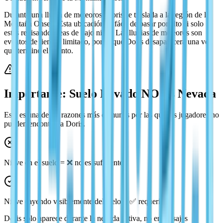
Durante una lluvia de meteoros, Doris se traslada a la región de la
Montaña Onsen. Esta ubicación es fácil de pasar por alto si solo
estás revisando áreas de bajo nivel. Las lluvias de meteoros son
eventos de tiempo limitado, por lo que Doris desaparecerá una vez
que termine el evento.
Importante: Suelo Nevado NO Es Nevada
Esta es una de las razones más comunes por las que los jugadores no
pueden encontrar a Doris.
Nieve en el suelo = ❌ no es suficiente
Nieve cayendo visiblemente del cielo = ✅ requerido
Doris solo aparece durante la nevada activa, no en paisajes