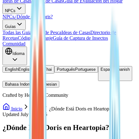
Ideas de Casas
Planos de Casas
Guía de Evaluación del Hogar
NPCs
NPCs
¿Dónde está Doris?
Guías
Todas las Guias
Guía de Pesca
Ideas de Casas
Directorio de
Recetas
Códigos de Canje
Guía de Captura de Insectos
Comunidad
Idioma
English
English
ไทย
Thai
Português
Portuguese
Español
Spanish
Bahasa Indonesia
Indonesian
Crafted by Heartopia Community
Inicio
NPCs
¿Dónde Está Doris en Heartopia?
Updated July 27, 2026
¿Dónde Está Doris en Heartopia?