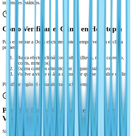
invernales estáticos.
Cómo Verificar el Clima en Heartopia
Para encontrar a Doris eficientemente, siempre verifica el clima
primero:
1
Busca efectos climáticos visibles (lluvia, nieve cayendo,
arcoíris, meteoros)
2
Espera cambios climáticos si ninguno está activo
3
Vuelve a visitar el área después de que se actualice el clima
Planificar según el clima ahorra mucho tiempo.
Por Qué Doris No Aparece (Lista de
Verificación)
Si aún no puedes encontrar a Doris, verifica lo siguiente en orden: