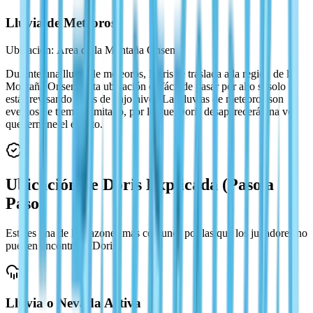
Lluvia de Meteoros
Ubicación: Área de la Montaña Onsen
Durante una lluvia de meteoros, Doris se traslada a la región de la
Montaña Onsen. Esta ubicación es fácil de pasar por alto si solo
estás revisando áreas de bajo nivel. Las lluvias de meteoros son
eventos de tiempo limitado, por lo que Doris desaparecerá una vez
que termine el evento.
Ubicación de Doris Explicada (Paso a
Paso)
Esta es una de las razones más comunes por las que los jugadores no
pueden encontrar a Doris.
Lluvia o Nevada Activa