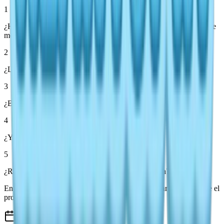
1
¿Hay un evento climático activo (lluvia, nevada, arcoíris o lluvia de
meteoros)?
2
¿La nieve está cayendo realmente (no solo cubriendo el suelo)?
3
¿Estás en la ubicación correcta para el clima actual?
4
¿Ya terminó el evento climático?
5
¿Recargaste el área después de que cambió el clima?
En la mayoría de los casos, verificar el clima nuevamente resuelve el
problema.