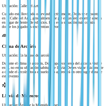
Ubicación: Calle del Arte
Cuando está lloviendo o nevando activamente, Doris se encuentra
en la Calle del Arte, generalmente de pie en un área exterior abierta
en lugar de dentro de edificios. Esta es la situación más común
donde los jugadores encuentran a Doris.
Clima de Arcoíris
Ubicación: En la base del arcoíris
Durante el clima de arcoíris, Doris aparece cerca del arcoíris visible
en sí, no en su ubicación habitual de lluvia. Debes viajar físicamente
a donde el arcoíris toca el suelo. No aparecerá en otro lugar durante
este evento.
Lluvia de Meteoros
Ubicación: Área de la Montaña Onsen