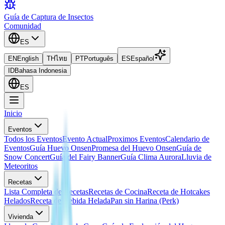
Guía de Captura de Insectos
Comunidad
ES
EN
English
TH
ไทย
PT
Português
ES
Español
ID
Bahasa Indonesia
ES
Inicio
Eventos
Todos los Eventos
Evento Actual
Proximos Eventos
Calendario de
Eventos
Guía Huevo Onsen
Promesa del Huevo Onsen
Guía de
Snow Concert
Guía del Fairy Banner
Guía Clima Aurora
Lluvia de
Meteoritos
Recetas
Lista Completa de Recetas
Recetas de Cocina
Receta de Hotcakes
Helados
Receta de Bebida Helada
Pan sin Harina (Perk)
Vivienda