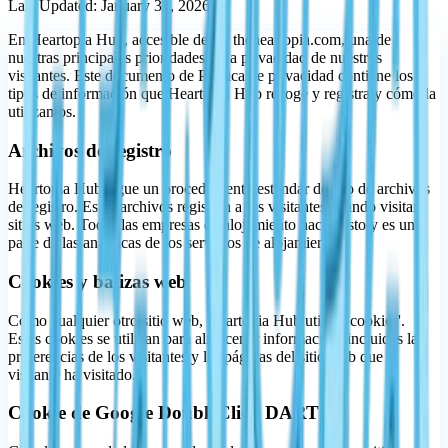
Last Updated: January 30, 2026
En Heartopia Hub, accesible desde theheartopia.com, una de
nuestras principales prioridades es la privacidad de nuestros
visitantes. Este documento de Política de privacidad contiene los
tipos de información que Heartopia Hub recoge y registra y cómo la
utilizamos.
Archivos de registro
Heartopia Hub sigue un procedimiento estándar de uso de archivos
de registro. Estos archivos registran a los visitantes cuando visitan
sitios web. Todas las empresas de alojamiento hacen esto y es una
parte de las analíticas de los servicios de alojamiento.
Cookies y balizas web
Como cualquier otro sitio web, Heartopia Hub utiliza 'cookies'.
Estas cookies se utilizan para almacenar información, incluidas las
preferencias de los visitantes y las páginas del sitio web que el
visitante ha visitado.
Cookie de Google DoubleClick DART