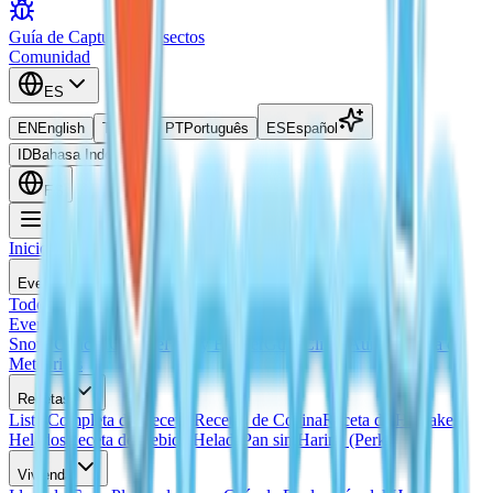
Guía de Captura de Insectos
Comunidad
ES
EN
English
TH
ไทย
PT
Português
ES
Español
ID
Bahasa Indonesia
ES
Inicio
Eventos
Todos los Eventos
Evento Actual
Proximos Eventos
Calendario de
Eventos
Guía Huevo Onsen
Promesa del Huevo Onsen
Guía de
Snow Concert
Guía del Fairy Banner
Guía Clima Aurora
Lluvia de
Meteoritos
Recetas
Lista Completa de Recetas
Recetas de Cocina
Receta de Hotcakes
Helados
Receta de Bebida Helada
Pan sin Harina (Perk)
Vivienda