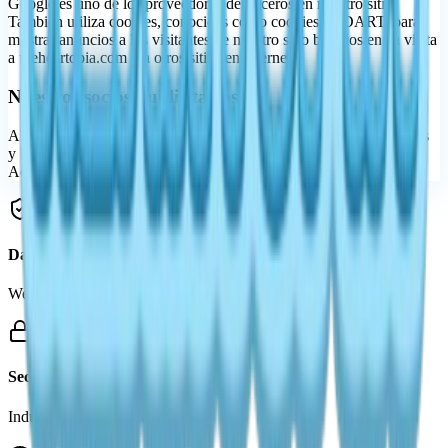
Google es uno de los proveedores de terceros en nuestro sitio.
También utiliza cookies, conocidas como cookies de DART, para
mostrar anuncios a los visitantes de nuestro sitio basados en su visita
a theheartopia.com y a otros sitios en internet.
Nuestros socios publicitarios
Algunos de los anunciantes de nuestro sitio pueden utilizar cookies
y balizas web. Nuestros socios publicitarios incluyen Google
AdSense.
Data Protection
We value your privacy
Secure Site
Industry standard security