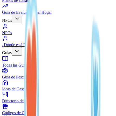
Planos de Casas
Guía de Evaluación del Hogar
NPCs
NPCs
¿Dónde está Doris?
Guías
Todas las Guias
Guía de Pesca
Ideas de Casas
Directorio de Recetas
Códigos de Canje