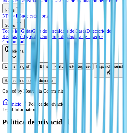
Ideas de Casas
Planos de Casas
Guía de Evaluación del Hogar
NPCs
NPCs
¿Dónde está Doris?
Guías
Todas las Guias
Guía de Pesca
Ideas de Casas
Directorio de
Recetas
Códigos de Canje
Guía de Captura de Insectos
Comunidad
Idioma
English
English
ไทย
Thai
Português
Portuguese
Español
Spanish
Bahasa Indonesia
Indonesian
Crafted by Heartopia Community
Inicio
Política de privacidad
Legal Information
Política de privacidad