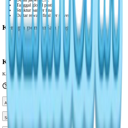
-
Tanggal global pasti.
-
Struktur banner final.
-
Daftar reward final per server.
Kenapa pencarian tinggi
-
Konfirmasi
-
Waktu rilis
-
Perencanaan pass
Kategori utama yang direkomendasikan
Kategori utama: Events. Sekunder: Guides.
FAQ
Apakah resmi?
Sudah global?