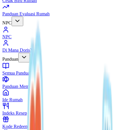
Cetak Biru Rumah
Panduan Evaluasi Rumah
NPC
NPC
Di Mana Doris?
Panduan
Semua Panduan
Panduan Memancing
Ide Rumah
Indeks Resep
Kode Redeem