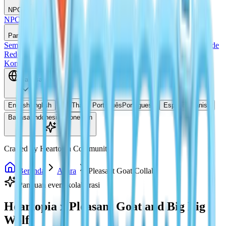
NPC
NPC
Di Mana Doris?
Panduan
Semua Panduan
Panduan Memancing
Ide Rumah
Indeks Resep
Kode
Redeem
Panduan Menangkap Serangga
Komunitas
Bahasa
English
English
ไทย
Thai
Português
Portuguese
Español
Spanish
Bahasa Indonesia
Indonesian
Crafted by Heartopia Community
Beranda
Acara
Pleasant Goat Collab
Panduan event kolaborasi
Heartopia x Pleasant Goat and Big Big
Wolf