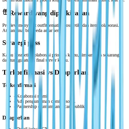
Reward yang diperkirakan
Preview menyebut outfit tematik, kosmetik, dan item kolaborasi.
Aturan final bisa beda antar server.
Strategi pass
Kalau kosmetik kolaborasi prioritas kamu, simpan pass sekarang
dan tunggu aturan final server kamu.
Terkonfirmasi vs Dilaporkan
Terkonfirmasi
-
Kolaborasi resmi.
-
Ada pengumuman coming soon.
-
Partnership diumumkan secara publik.
Dilaporkan
-
Detail jadwal CN.