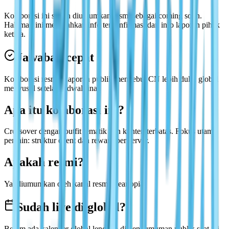
Kolaborasi ini sudah diumumkan resmi sebagai coming soon.
Halaman ini memisahkan info terkonfirmasi dan info laporan pihak
ketiga.
Jawaban cepat
Kolaborasi resmi. Laporan publik menyebut CN lebih dulu, global
menyusul setelah jadwal final.
Apa itu kolaborasi ini?
Crossover dengan outfit tematik dan konten terbatas. Fokus utama
pemain: struktur event dan reward per server.
Apakah resmi?
Ya, diumumkan oleh kanal resmi Heartopia.
Sudah live di global?
Belum ada kalender global lengkap di pengumuman publik saat ini.