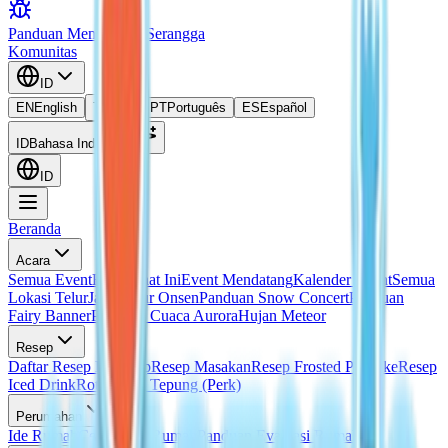
Panduan Menangkap Serangga
Komunitas
ID
EN
English
TH
ไทย
PT
Português
ES
Español
ID
Bahasa Indonesia
ID
Beranda
Acara
Semua Event
Event Saat Ini
Event Mendatang
Kalender Event
Semua
Lokasi Telur
Janji Telur Onsen
Panduan Snow Concert
Panduan
Fairy Banner
Panduan Cuaca Aurora
Hujan Meteor
Resep
Daftar Resep Lengkap
Resep Masakan
Resep Frosted Pancake
Resep
Iced Drink
Roti Tanpa Tepung (Perk)
Perumahan
Ide Rumah
Cetak Biru Rumah
Panduan Evaluasi Rumah