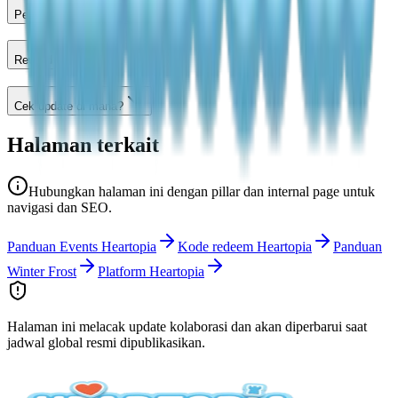
Perlu simpan pass?
Reward apa?
Cek update di mana?
Halaman terkait
Hubungkan halaman ini dengan pillar dan internal page untuk
navigasi dan SEO.
Panduan Events Heartopia
Kode redeem Heartopia
Panduan
Winter Frost
Platform Heartopia
Halaman ini melacak update kolaborasi dan akan diperbarui saat
jadwal global resmi dipublikasikan.