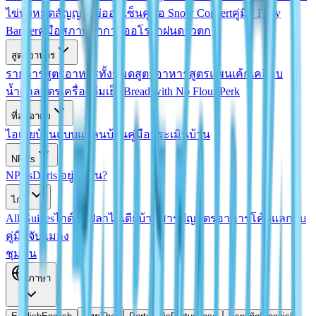
ไข่ทั้งหมด
สัญญาไข่ออนเซ็น
คู่มือ Snow Concert
คู่มือ Fairy
Banner
คู่มือสภาพอากาศออโรรา
ฝนดาวตก
สูตรอาหาร
รายการสูตรอาหารทั้งหมด
สูตรอาหาร
สูตรแพนเค้กเคลือบ
น้ำตาล
สูตรเครื่องดื่มเย็น
Bread with No Flour Perk
ที่อยู่อาศัย
ไอเดียบ้าน
แบบแปลนบ้าน
คู่มือประเมินบ้าน
NPCs
NPCs
Doris อยู่ที่ไหน?
ไกด์
All Guides
ไกด์ตกปลา
ไอเดียบ้าน
สารบัญสูตรอาหาร
โค้ดแลกรับ
คู่มือจับแมลง
ชุมชน
ภาษา