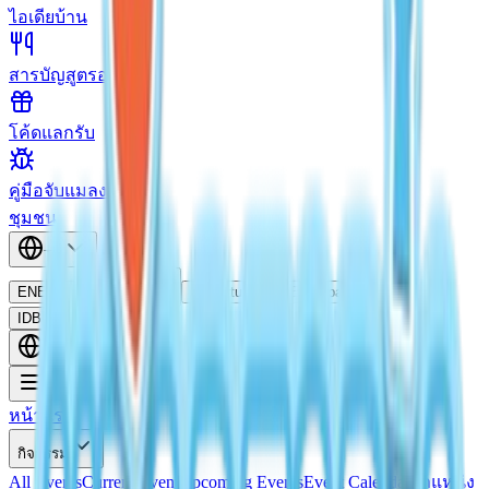
ไอเดียบ้าน
สารบัญสูตรอาหาร
โค้ดแลกรับ
คู่มือจับแมลง
ชุมชน
TH
EN
English
TH
ไทย
PT
Português
ES
Español
ID
Bahasa Indonesia
TH
หน้าแรก
กิจกรรม
All Events
Current Event
Upcoming Events
Event Calendar
ตำแหน่ง