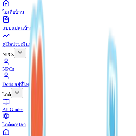
ไอเดียบ้าน
แบบแปลนบ้าน
คู่มือประเมินบ้าน
NPCs
NPCs
Doris อยู่ที่ไหน?
ไกด์
All Guides
ไกด์ตกปลา