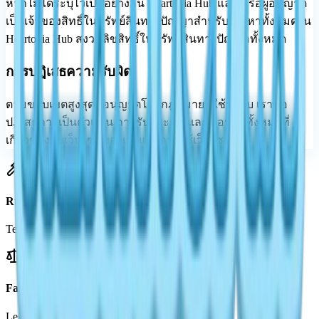
หากไม่ได้ระบุไว้เป็นอย่างอื่น Heartopia Hub และ/หรือผู้อนุญาต
เป็นเจ้าของสิทธิ์ในทรัพย์สินทางปัญญาสำหรับเนื้อหาทั้งหมดใน
Heartopia Hub สงวนลิขสิทธิ์ในทรัพย์สินทางปัญญาทั้งหมด
การปฏิเสธความรับผิด
ตามขอบเขตสูงสุดที่อนุญาตโดยกฎหมายที่ใช้บังคับ เราขอ
ปฏิเสธการเป็นตัวแทน การรับประกัน และเงื่อนไขทั้งหมดที่
เกี่ยวข้องกับเว็บไซต์ของเราและการใช้เว็บไซต์นี้
Rules of Play
Terms for using our site
Fair Use
Legal clarity for everyone