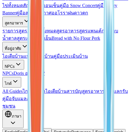
ไข่ทั้งหมด
สัญญาไข่ออนเซ็น
คู่มือ Snow Concert
คู่มือ Fairy
Banner
คู่มือสภาพอากาศออโรรา
ฝนดาวตก
สูตรอาหาร
รายการสูตรอาหารทั้งหมด
สูตรอาหาร
สูตรแพนเค้กเคลือบ
น้ำตาล
สูตรเครื่องดื่มเย็น
Bread with No Flour Perk
ที่อยู่อาศัย
ไอเดียบ้าน
แบบแปลนบ้าน
คู่มือประเมินบ้าน
NPCs
NPCs
Doris อยู่ที่ไหน?
ไกด์
All Guides
ไกด์ตกปลา
ไอเดียบ้าน
สารบัญสูตรอาหาร
โค้ดแลกรับ
คู่มือจับแมลง
ชุมชน
ภาษา