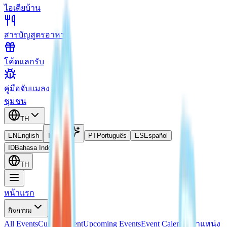
ไอเดียบ้าน
สารบัญสูตรอาหาร
โค้ดแลกรับ
คู่มือจับแมลง
ชุมชน
TH
EN
English
TH
ไทย
PT
Português
ES
Español
ID
Bahasa Indonesia
TH
หน้าแรก
กิจกรรม
All Events
Current Event
Upcoming Events
Event Calendar
ตำแหน่ง