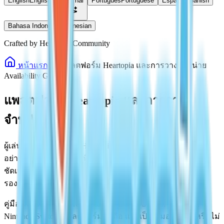
English
English
ไทย
Thai
Português
Portuguese
Español
Spanish
Bahasa Indonesia
Indonesian
Crafted by Heartopia Community
หน้าแรก
แพลตฟอร์ม Heartopia และการวางจำหน่าย
Availability Guide
แพลตฟอร์ม Heartopia และการวาง
จำหน่าย
ผู้เล่นส่วนใหญ่ที่ค้นหา Heartopia ต้องการทราบสิ่งง่ายๆ เพียง
อย่างเดียว: เกมนี้เล่นได้ที่ไหน? หน้านี้จะให้ข้อมูลภาพรวมที่
ชัดเจนและเป็นปัจจุบันเกี่ยวกับแพลตฟอร์มที่รองรับและไม่
รองรับสำหรับ Heartopia
คู่มือนี้จะอธิบายว่า Heartopia มีให้บริการบน PC, Windows,
Nintendo Switch, แพลตฟอร์มมือถือ และเป็นเกมออนไลน์หรือไม่