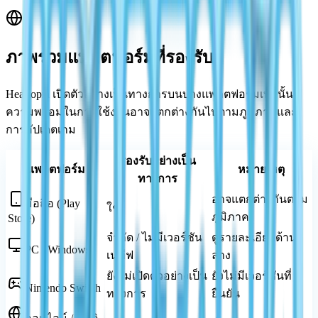
ภาพรวมแพลตฟอร์มที่รองรับ
Heartopia เปิดตัวอย่างเป็นทางการบนบางแพลตฟอร์มเท่านั้น
ความพร้อมในการใช้งานอาจแตกต่างกันไปตามภูมิภาคและ
การอัปเดตเกม
รองรับอย่างเป็น
แพลตฟอร์ม
หมายเหตุ
ทางการ
อาจแตกต่างกันตาม
มือถือ (Play
ใช่
ภูมิภาค
Store)
จำกัด / ไม่มีเวอร์ชัน
ดูรายละเอียดด้าน
PC / Windows
เนทีฟ
ล่าง
ยังไม่เปิดตัวอย่างเป็น
ยังไม่มีเวอร์ชันที่
Nintendo Switch
ทางการ
ยืนยัน