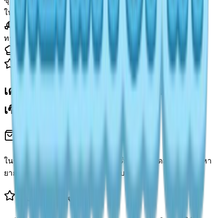
ซุปผัก: สารอาหารครบถ้วนในราคาประหยัดสำหรับพลเมือง
ใหม่
ทาร์ตผลไม้: ขนมยามบ่ายที่สมบูรณ์แบบสำหรับนักจัดสวน
เคล็ดลับและเทคนิคการทำอาหารระดับ
เซียน
การปลดล็อกพิมพ์เขียวใหม่
ในขณะที่อาหารหลายอย่างค้นพบได้จากการทดลอง แต่สูตรหา
ยากมักซ่อนอยู่หลังระดับมิตรภาพกับ NPC
คุณภาพคือหัวใจ