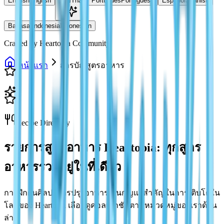
English
English
ไทย
Thai
Português
Portuguese
Español
Spanish
Bahasa Indonesia
Indonesian
Crafted by Heartopia Community
หน้าแรก
สารบัญสูตรอาหาร
Recipe Directory
รายการสูตรอาหาร Heartopia: ทุกสูตร
อาหารรวมอยู่ในที่เดียว
การฝึกฝนศิลปะการปรุงอาหารเป็นกุญแจสำคัญในการเติบโตใน
โลกของ Heartopia เลือกดูคอลเลกชันตามหมวดหมู่ของเราด้าน
ล่าง