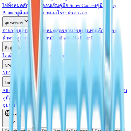
ไข่ทั้งหมด
สัญญาไข่ออนเซ็น
คู่มือ Snow Concert
คู่มือ Fairy
Banner
คู่มือสภาพอากาศออโรรา
ฝนดาวตก
สูตรอาหาร
รายการสูตรอาหารทั้งหมด
สูตรอาหาร
สูตรแพนเค้กเคลือบ
น้ำตาล
สูตรเครื่องดื่มเย็น
Bread with No Flour Perk
ที่อยู่อาศัย
ไอเดียบ้าน
แบบแปลนบ้าน
คู่มือประเมินบ้าน
NPCs
NPCs
Doris อยู่ที่ไหน?
ไกด์
All Guides
ไกด์ตกปลา
ไอเดียบ้าน
สารบัญสูตรอาหาร
โค้ดแลกรับ
คู่มือจับแมลง
ชุมชน
ภาษา