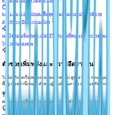
ความหนาวและงานเลี้ยง Aurora
Iced Latte & Iced Drink: ฟื้นฟูความอึดอย่างมีประสิทธิภาพ
สำหรับการปีนเขาระยะไกล
เมนูไข่ออนเซ็นพิเศษ: เรียนรู้วิธีปรุงไข่ที่พบระหว่างการตามล่า
ไข่รายวันของคุณ
ตัวช่วยเพิ่มพลังและความอึดรายวัน
ไม่ต้องกังวลเรื่องพลังงานหมดอีกต่อไป สูตรอาหาร Heartopia
พื้นฐานเหล่านี้เหมาะสำหรับผู้เล่นที่เน้นการรวบรวมทรัพยากร
พายเห็ด: เมนูฟื้นฟูพลังงานสุดคลาสสิกสำหรับนักสำรวจป่า