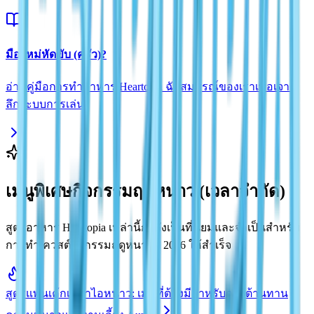
มือใหม่หัดขับ (ครัว)?
อ่านคู่มือการทำอาหาร Heartopia ฉับสมบูรณ์ของเราเพื่อเจาะ
ลึกระบบการเล่น
เมนูพิเศษกิจกรรมฤดูหนาว (เวลาจำกัด)
สูตรอาหาร Heartopia เหล่านี้กำลังเป็นที่นิยมและจำเป็นสำหรับ
การทำเควสต์กิจกรรมฤดูหนาวปี 2026 ให้สำเร็จ
สูตรแพนเค้กเคล้าไอหนาว: เมนูที่ต้องมีสำหรับการต้านทาน