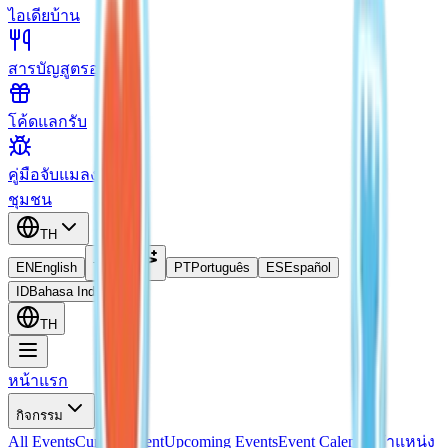
ไอเดียบ้าน
สารบัญสูตรอาหาร
โค้ดแลกรับ
คู่มือจับแมลง
ชุมชน
TH
EN
English
TH
ไทย
PT
Português
ES
Español
ID
Bahasa Indonesia
TH
หน้าแรก
กิจกรรม
All Events
Current Event
Upcoming Events
Event Calendar
ตำแหน่ง