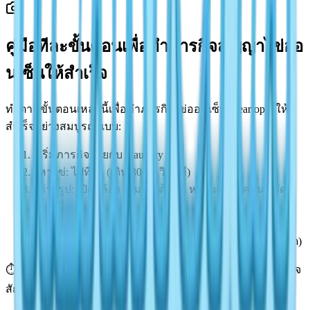
คู่มือทีละขั้นตอนเพื่อทำภารกิจสัญญาไข่ออ
นเซ็นให้สำเร็จ
ทำตามขั้นตอนเหล่านี้เพื่อทำภารกิจไข่ออนเซ็น Heartopia ให้
สำเร็จอย่างสมบูรณ์แบบ:
1
เริ่มภารกิจ: คุยกับ Naughty
2
หาไข่: ไปที่รั้ว (เดิน 30-60 วินาที)
3
ถ่ายรูป: เปิดกล้อง (ปุ่มเริ่มต้น: C หรือแตะไอคอน), จัด
กรอบไข่ออนเซ็น Heartopia, ถ่าย!
4
ส่ง: รูปถ่ายส่งอัตโนมัติ; ไข่หายไป
5
รับรางวัล: ตรวจสอบบันทึกภารกิจ (ความคืบหน้าอัปเดต)
⏱️
เวลาทั้งหมด: ไม่ถึง 2 นาที ทำซ้ำทุกวันสำหรับรูปแบบภารกิจ
สัญญาไข่ออนเซ็นถัดไป