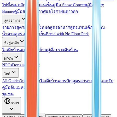
ไข่ทั้งหมด
สัญญาไข่ออนเซ็น
คู่มือ Snow Concert
คู่มือ Fairy
Banner
คู่มือสภาพอากาศออโรรา
ฝนดาวตก
สูตรอาหาร
รายการสูตรอาหารทั้งหมด
สูตรอาหาร
สูตรแพนเค้กเคลือบ
น้ำตาล
สูตรเครื่องดื่มเย็น
Bread with No Flour Perk
ที่อยู่อาศัย
ไอเดียบ้าน
แบบแปลนบ้าน
คู่มือประเมินบ้าน
NPCs
NPCs
Doris อยู่ที่ไหน?
ไกด์
All Guides
ไกด์ตกปลา
ไอเดียบ้าน
สารบัญสูตรอาหาร
โค้ดแลกรับ
คู่มือจับแมลง
ชุมชน
ภาษา