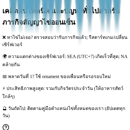
เคล็ดลับ เทคนิค และปัญหาทั่วไปสำหรับ
ภารกิจสัญญาไข่ออนเซ็น
❌
หาไข่ไม่เจอ? ตรวจสอบว่ารับภารกิจแล้ว; รีสตาร์ทเกม/เปลี่ยน
เซิร์ฟเวอร์
🌍
ความแตกต่างของเซิร์ฟเวอร์: SEA (UTC+7) เกิดเร็วที่สุด; NA
คล้ายกัน
📅
พลาดวันที่ 1? ใช้ ornament ของเพื่อนหรือรอรอบใหม่
⚡
ประสิทธิภาพสูงสุด: รวมกับกิจวัตรประจำวัน (ให้อาหารสัตว์
ใกล้ๆ)
🔮
วันถัดไป: ติดตามคู่มือตำแหน่งไข่ทั้งหมดของเรา (อัปเดตทุก
วัน)