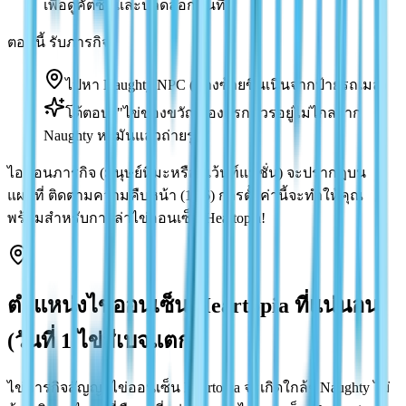
เพื่อดูคัตซีนและปลดล็อกพื้นที่)
ตอนนี้ รับภารกิจ:
ไปหา Naughty NPC (ทางซ้ายขึ้นเนินจากป้ายรถเมล์)
โต้ตอบ: "ไข่ของขวัญฟองแรกควรอยู่ไม่ไกลจาก
Naughty หามันแล้วถ่ายรูป"
ไอคอนภารกิจ (มนุษย์หิมะหรืออีเว้นท์แฟชั่น) จะปรากฏบน
แผนที่ ติดตามความคืบหน้า (1/16) การตั้งค่านี้จะทำให้คุณ
พร้อมสำหรับการล่าไข่ออนเซ็น Heartopia!
ตำแหน่งไข่ออนเซ็น Heartopia ที่แน่นอน
(วันที่ 1 ไข่สีเบจแตก)
ไข่ภารกิจสัญญาไข่ออนเซ็น Heartopia จะเกิดใกล้ๆ Naughty ไม่