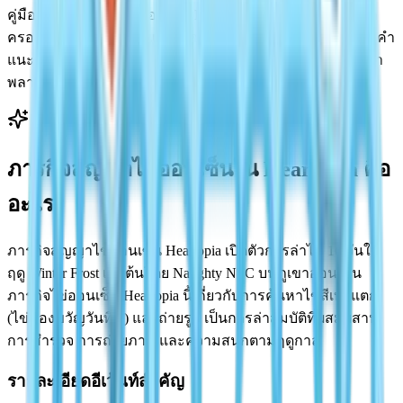
คู่มือภารกิจสัญญาไข่ออนเซ็น Heartopia ฉบับสมบูรณ์ของเรา
ครอบคลุมทุกอย่าง: ตำแหน่งไข่ออนเซ็น Heartopia ที่แน่นอน คำ
แนะนำทีละขั้นตอน รางวัล เคล็ดลับ และการแก้ไขปัญหา อย่า
พลาด Festival Tokens และสูตรอาหารพิเศษ!
ภารกิจสัญญาไข่ออนเซ็นใน Heartopia คือ
อะไร?
ภารกิจสัญญาไข่ออนเซ็น Heartopia เปิดตัวการล่าไข่ 16 วันใน
ฤดู Winter Frost เริ่มต้นโดย Naughty NPC บนภูเขาออนเซ็น
ภารกิจไข่ออนเซ็น Heartopia นี้เกี่ยวกับการค้นหาไข่สีเบจแตก
(ไข่ของขวัญวันที่ 1) และถ่ายรูป เป็นการล่าสมบัติที่ผสมผสาน
การสำรวจ การถ่ายภาพ และความสนุกตามฤดูกาล
รายละเอียดอีเว้นท์สำคัญ