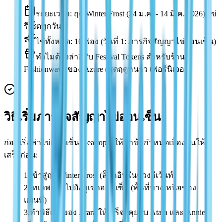
ระยะเวลา: ฤดู Winter Frost (24 ม.ค. - 14 มี.ค. 2026) ไข่
รีเซ็ตทุกวัน
ไข่ทั้งหมด: 16 ฟอง (วันที่ 1: ภารกิจสัญญาไข่ออนเซ็น)
ทำไมต้องล่า? รับ Festival Tokens สำหรับร้าน
Fashionwave ของ Azure (ชุดฤดูหนาว เฟอร์นิเจอร์)
วิธีเริ่มภารกิจสัญญาไข่ออนเซ็น
ก่อนเริ่มล่าไข่ออนเซ็น Heartopia ให้ทำข้อกำหนดเบื้องต้นให้
เสร็จก่อน:
1.
เข้าสู่ฤดู Winter Frost (ล็อกอินในช่วงอีเว้นท์)
2.
เทเลพอร์ตไปยังภูเขาออนเซ็น (พื้นที่ทางเหนือของ
แผนที่)
3.
ทำพิธีเปิดของ Atara ให้เสร็จ (คุยกับ Atara และ Annie