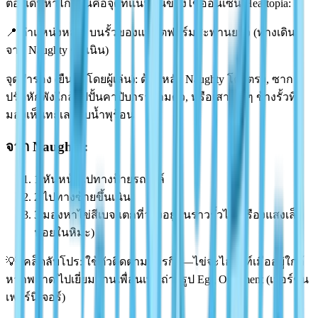
ต้องเดินหาไกล! นี่คือจุดที่แน่นอนของไข่ออนเซ็น Heartopia:
📍
ตำแหน่งหลัก: บนรั้วของแพลตฟอร์มสะพานยาว (ทางเดิน
จาก Naughty ขึ้นเนิน)
จุดสำรอง (ยืนยันโดยผู้เล่น): ด้านหลัง Naughty โดยตรง, ซาก
ปรักหักพังใกล้รูปปั้นคาปิบาราสามตัว, หรือเสาเล็กๆ ข้างรั้วที่
มองเห็นทะเลสาบน้ำพุร้อน
จาก Naughty:
1.
หันหน้าไปทางป้ายรถเมล์
2.
ไปทางซ้ายขึ้นเนิน
3.
มองหาไข่สีเบจแตกที่วางอยู่บนราวรั้วไม้ (เรืองแสงเล็ก
น้อยในหิมะ)
💡
เคล็ดลับโปร: ใช้ตัวติดตามภารกิจ—ไข่จะไฮไลท์เมื่ออยู่ใกล้
หากพลาด ไปเยี่ยมบ้านเพื่อนเพื่อถ่ายรูป Egg Ornament (เวอร์ชัน
เฟอร์นิเจอร์)