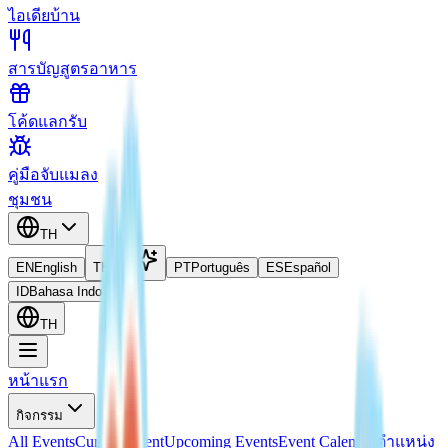
ไอเดียบ้าน
สารบัญสูตรอาหาร
โค้ดแลกรับ
คู่มือจับแมลง
ชุมชน
TH
EN
English
TH
ไทย
PT
Português
ES
Español
ID
Bahasa Indonesia
TH
หน้าแรก
กิจกรรม
All Events
Current Event
Upcoming Events
Event Calendar
ตำแหน่ง