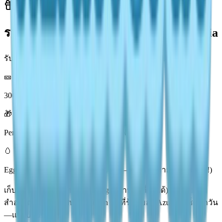
รางวัลสำหรับภารกิจไข่ออนเซ็น Heartopia
รับรางวัลทันทีจากภารกิจสัญญาไข่ออนเซ็น Heartopia:
🎫
300 Festival Tokens (สกุลเงินร้านค้า)
🎁
Penguin Material Pack (เพิ่มการคราฟต์)
🥚
Egg Ornament (เฟอร์นิเจอร์ที่วางได้—ให้เพื่อนถ่ายรูปของคุณ!)
เก็บครบ 16 ฟอง: สูตร Onsen Egg (อาหารที่ทำได้) + เครื่อง
สำอางฤดูหนาวพิเศษ ใช้ Token ซื้อที่ร้านของ Azure (รีเซ็ตทุกวัน
—แวะบ่อยๆ!)