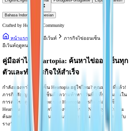
English
English
ไทย
Thai
Português
Portuguese
Español
Spanish
Bahasa Indonesia
Indonesian
Crafted by Heartopia Community
หน้าแรก
ไกด์อีเว้นท์
ภารกิจไข่ออนเซ็น
อีเว้นท์ฤดูหนาว
คู่มือล่าไข่ Heartopia: ค้นหาไข่ออนเซ็นทุก
ตัวและทำภารกิจให้สำเร็จ
กำลังมองหาไข่ออนเซ็น Heartopia อยู่ใช่ไหม? คุณมาถูกที่แล้ว!
ภารกิจสัญญาไข่ออนเซ็นคือความท้าทายวันที่ 1 ที่น่าตื่นเต้นใน
การล่าไข่ฤดู Winter Frost ของ Heartopia ภารกิจไข่ออนเซ็น
Heartopia นี้ซึ่งเป็นส่วนหนึ่งของซีรีส์ภารกิจ Naughty จะให้คุณ
ค้นหาไข่ของขวัญที่ซ่อนอยู่บนภูเขาออนเซ็นและถ่ายรูปเพื่อรับ
รางวัล