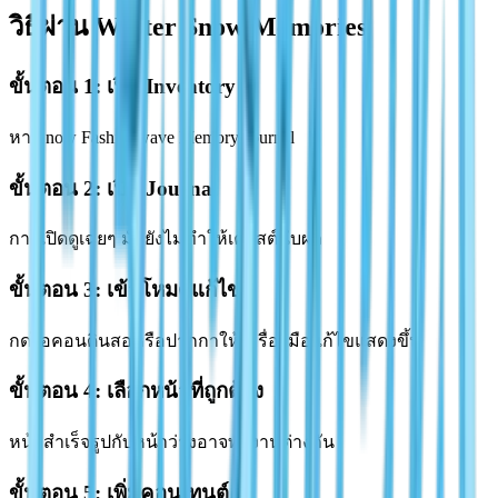
วิธีผ่าน Winter Snow Memories
ขั้นตอน 1: เปิด Inventory
หา Snow Fashionwave Memory Journal
ขั้นตอน 2: เปิด Journal
การเปิดดูเฉยๆ มักยังไม่ทำให้เควสต์นับผล
ขั้นตอน 3: เข้าโหมดแก้ไข
กดไอคอนดินสอหรือปากกาให้เครื่องมือแก้ไขแสดงขึ้น
ขั้นตอน 4: เลือกหน้าที่ถูกต้อง
หน้าสำเร็จรูปกับหน้าว่างอาจทำงานต่างกัน
ขั้นตอน 5: เพิ่มคอนเทนต์