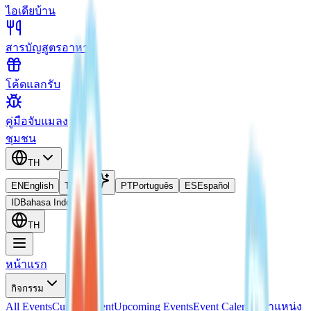
ไอเดียบ้าน
สารบัญสูตรอาหาร
โค้ดแลกรับ
คู่มือจับแมลง
ชุมชน
TH
EN
English
TH
ไทย
PT
Português
ES
Español
ID
Bahasa Indonesia
TH
หน้าแรก
กิจกรรม
All Events
Current Event
Upcoming Events
Event Calendar
ตำแหน่ง