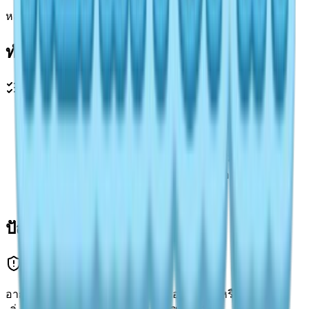
หลายระบบทำงานพร้อมกัน ทำให้ผู้เล่นใหม่งง
ทำไมยังไม่ผ่าน
เช็กลิสต์แก้ปัญหา
คุณเข้าโหมดแก้ไขด้วยไอคอนดินสอแล้วหรือยัง
คุณกำลังแก้ไข Journal จริง ไม่ใช่แค่เปิดดู
คุณเพิ่มคอนเทนต์ในหน้าที่นับ chapter แล้วหรือยัง
คุณบันทึกและปิดเปิด Journal ใหม่แล้วหรือยัง
ยังมีอาการบั๊กหลังเปิดใหม่หรือไม่
ปัญหาและบั๊กที่พบบ่อย
อาการที่พบบ่อยคือรูปสลับหน้า เลย์เอาต์เพี้ยน หรือไม่เห็นปุ่ม