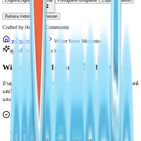
English
English
ไทย
Thai
Português
Portuguese
Español
Spanish
Bahasa Indonesia
Indonesian
Crafted by Heartopia Community
หน้าแรก
ไกด์
Winter Snow Memories
คู่มือกิจกรรม Winter Frost
Winter Snow Memories ใน Heartopia
ถ้าคุณติด Winter Snow Memories ปัญหาส่วนใหญ่ไม่ใช่ตัวเควสต์
แต่เป็นการใช้งานหน้า Journal หน้านี้สรุปขั้นตอนแบบชัดเจน
และวิธีเช็กปัญหา
คำตอบแบบเร็ว
เปิดคลังไอเทม (Inventory)
เลือก Snow Fashionwave Memory Journal