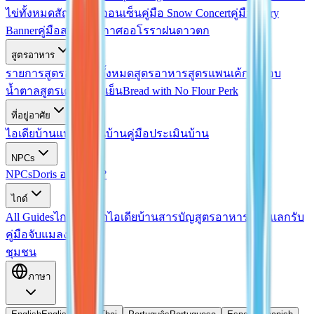
ไข่ทั้งหมด
สัญญาไข่ออนเซ็น
คู่มือ Snow Concert
คู่มือ Fairy
Banner
คู่มือสภาพอากาศออโรรา
ฝนดาวตก
สูตรอาหาร
รายการสูตรอาหารทั้งหมด
สูตรอาหาร
สูตรแพนเค้กเคลือบ
น้ำตาล
สูตรเครื่องดื่มเย็น
Bread with No Flour Perk
ที่อยู่อาศัย
ไอเดียบ้าน
แบบแปลนบ้าน
คู่มือประเมินบ้าน
NPCs
NPCs
Doris อยู่ที่ไหน?
ไกด์
All Guides
ไกด์ตกปลา
ไอเดียบ้าน
สารบัญสูตรอาหาร
โค้ดแลกรับ
คู่มือจับแมลง
ชุมชน
ภาษา