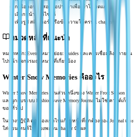
กดไอคอนดินสอหรือปากกาเพื่อเข้าโหมดแก้ไข
เลือกหน้าที่แก้ไขได้
เพิ่มรูป สติกเกอร์ หรือข้อความให้ครบ 1 chapter
หมวดหลักที่แนะนำ
หมวดหลัก: Events หมวดย่อย: Guides และควรเชื่อมลิงก์ภายใน
ไปหน้ากิจกรรมฤดูหนาวที่เกี่ยวข้อง
Winter Snow Memories คืออะไร
Winter Snow Memories เป็นส่วนหนึ่งของ Winter Frost Season
และผูกกับระบบ Fashionwave Memory Journal ไม่ใช่เควสต์เก็บ
ของทั่วไป
ในทางปฏิบัติ คุณต้องเข้าไปแก้ไขหน้าที่ถูกต้องของ Journal และ
ใส่คอนเทนต์ให้เพียงพอจน chapter นับผล