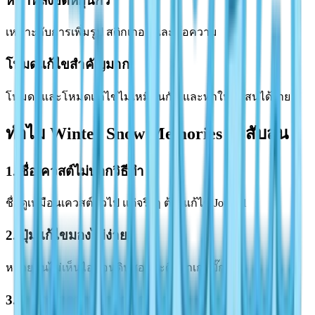
หน้าหลังยืดหยุ่นกว่า
เหมาะกับการเพิ่มรูป สติกเกอร์ และข้อความ
โหมดแก้ไขสำคัญมาก
โหมดดูและโหมดแก้ไขไม่เหมือนกัน และทำให้สับสนได้ง่าย
ทำไม Winter Snow Memories ถึงสับสน
1. ชื่อเควสต์ไม่บอกวิธีทำ
ชื่อดูเหมือนเควสต์ทั่วไป แต่จริงๆ ต้องแก้ไข Journal
2. ปุ่มแก้ไขมองไม่ง่าย
หลายคนไม่เห็นไอคอนดินสอและคิดว่าเกมบั๊ก
3. ระบบกิจกรรมฤดูหนาวซ้อนกัน