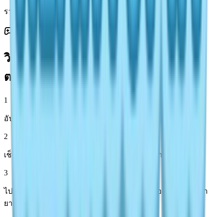
รวม: 6-10 นาทีสำหรับทั้ง 4 ตัว
วิธีจับ Frostspore Butterflies (ทีละขั้น
ตอน)
1
อัปเกรดสวิง: ใช้สวิงจับแมลง Lv2 ขึ้นไป (ห้องวิจัยหรือร้านค้า)
2
เช็คสภาพอากาศ: แจ่มใส/ฝนตก (ดูพยากรณ์อากาศ)
3
ไปยังจุดเกิด: ป่า/ทะเลสาบ—จับแมลงธรรมดาก่อนเพื่อให้ตัวหา
ยากสุ่มเกิด