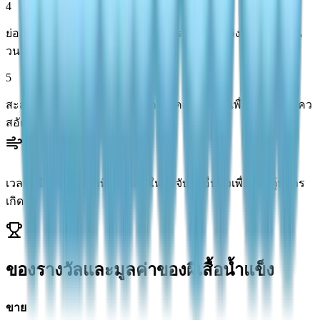
4
ย่องเข้าไปจับ: กดนั่งย่อตัวเข้าใกล้ แล้วเหวี่ยงสวิงตอนผีเสื้อบิน
วน
5
สะสมครบ 4 ตัว: ระบบจะบันทึกเข้าคอลเลกชันเพื่อรับรางวัลเคว
สอัตโนมัติ
เวลาที่ใช้: 10-20 นาที การเกิดใหม่: จับตัวอื่นทิ้งเพื่อกระตุ้นการ
เกิด
ของรางวัลและมูลค่าของผีเสื้อน้ำแข็ง
ขาย