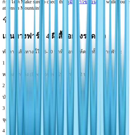
กระโดด
Make sure to check the
คู่มือหาไข่ออนเซ็น
while you're
at Onsen Mountain!
เส้นทางฟาร์ม 4 ผีเสื้ออย่างรวดเร็ว
ทำตามเส้นทางนี้ใน 6-10 นาทีเพื่อหาให้ครบทั้ง 4 สายพันธุ์:
1
หอคอยกวาง (Deer Tower) (2 สีฟ้า) → 2 นาที
2
ป่าแพนด้า (Panda Forest) (สีชมพู) → 1 นาที
3
จุดกระโดดทะเลสาบป่า (Forest Lake) (สีม่วง) → 3 นาที
4