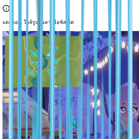
แดดออก, ใกล้รูปปั้นลานไอซ์สเก็ต