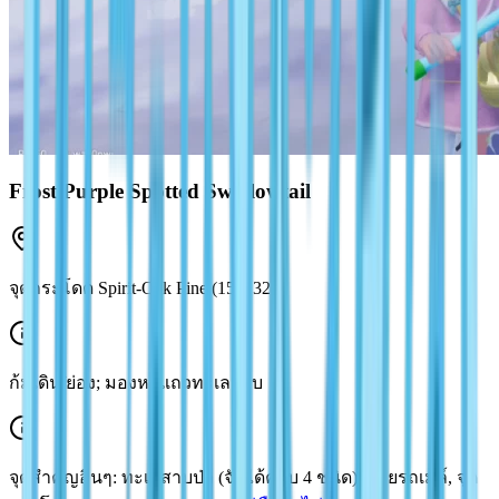
Frost Purple Spotted Swallowtail
จุดกระโดด Spirit-Oak Pine (155, 325)
ก้มเดิน/ย่อง; มองหาแถวทะเลสาบ
จุดสำคัญอื่นๆ: ทะเลสาบป่า (จับได้ครบ 4 ชนิด), ป้ายรถเมล์, จุด