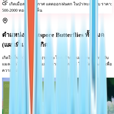
เกิดเมื่อสภาพอากาศ แดดออก/ฝนตก ในป่า/ทะเลสาบ ราคา:
500-2000 ทอง + โทเค็น
ตำแหน่ง Frostspore Butterflies ทั้งหมด
(แผนที่และจุดเกิด)
เกิดในพื้นที่ป่าเป็นหลัก (จุดกระโดด, ป้ายรถเมล์, ทะเลสาบ) จับ
แมลงทั่วไปก่อนเพื่อให้แมลงหายากเกิดใหม่ ใช้พิกัดด้านล่างเพื่อ
ความแม่นยำ