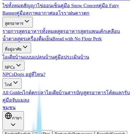
ไข่ทั้งหมด
สัญญาไข่ออนเซ็น
คู่มือ Snow Concert
คู่มือ Fairy
Banner
คู่มือสภาพอากาศออโรรา
ฝนดาวตก
สูตรอาหาร
รายการสูตรอาหารทั้งหมด
สูตรอาหาร
สูตรแพนเค้กเคลือบ
น้ำตาล
สูตรเครื่องดื่มเย็น
Bread with No Flour Perk
ที่อยู่อาศัย
ไอเดียบ้าน
แบบแปลนบ้าน
คู่มือประเมินบ้าน
NPCs
NPCs
Doris อยู่ที่ไหน?
ไกด์
All Guides
ไกด์ตกปลา
ไอเดียบ้าน
สารบัญสูตรอาหาร
โค้ดแลกรับ
คู่มือจับแมลง
ชุมชน
ภาษา