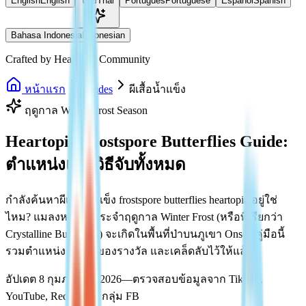
English
English
ไทย
Thai
Português
Portuguese
Español
Spanish
Bahasa Indonesia
Indonesian
Crafted by Heartopia Community
หน้าแรก
Guides
ผีเสื้อน้ำแข็ง
ฤดูกาล Winter Frost Season
Heartopia Frostspore Butterflies Guide:
ตำแหน่งและวิธีจับทั้งหมด
กำลังค้นหาผีเสื้อน้ำแข็ง frostspore butterflies heartopia อยู่ใช่
ไหม? แมลงหายากประจำฤดูกาล Winter Frost (หรือที่เรียกว่า
Crystalline Butterflies) จะเกิดในพื้นที่ป่าบนภูเขา Onsen คู่มือนี้
รวมตำแหน่ง วิธีจับ ของรางวัล และเคล็ดลับไว้ให้แล้ว
อัปเดต 8 กุมภาพันธ์ 2026—ตรวจสอบข้อมูลจาก TikTok,
YouTube, Reddit และกลุ่ม FB