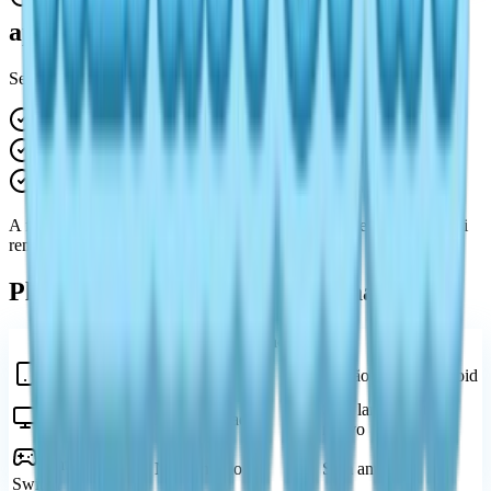
E se o Heartopia não estiver
aparecendo na Play Store?
Se você não conseguir encontrar o Heartopia:
Verifique as configurações de região
Confirme se seu dispositivo atende aos requisitos
Aguarde futuras atualizações de implementação
A falta de visibilidade não significa necessariamente que o jogo foi
removido.
Play Store vs Outras Plataformas
Plataforma
Disponibilidade
Notas
Sim (depende da
Versão oficial Android
Play Store
região)
Sem lançamento
Não suportado
PC / Windows
nativo
Nintendo
Não lançado
Sem anúncio
Switch