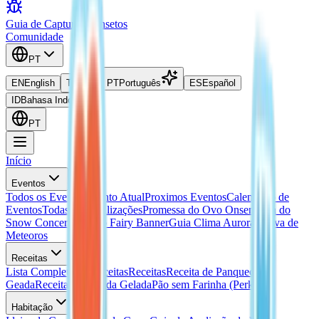
Guia de Captura de Insetos
Comunidade
PT
EN
English
TH
ไทย
PT
Português
ES
Español
ID
Bahasa Indonesia
PT
Início
Eventos
Todos os Eventos
Evento Atual
Proximos Eventos
Calendario de
Eventos
Todas as Localizações
Promessa do Ovo Onsen
Guia do
Snow Concert
Guia do Fairy Banner
Guia Clima Aurora
Chuva de
Meteoros
Receitas
Lista Completa de Receitas
Receitas
Receita de Panqueca
Geada
Receita de Bebida Gelada
Pão sem Farinha (Perk)
Habitação