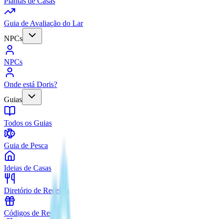
Plantas de Casas
Guia de Avaliação do Lar
NPCs
NPCs
Onde está Doris?
Guias
Todos os Guias
Guia de Pesca
Ideias de Casas
Diretório de Receitas
Códigos de Resgate