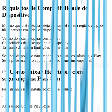
Requisitos de Compatibilidade do
Dispositivo
Mesmo que o Heartopia esteja disponível na sua região, ele pode
não aparecer em todos os dispositivos.
Versão do sistema operacional Android
Capacidades de desempenho do dispositivo
Tamanho da tela ou limitações de hardware
Se o seu dispositivo não atender aos requisitos mínimos, a Play
Store pode ocultar o app ou marcá-lo como incompatível.
Como baixar Heartopia com
segurança na Play Store
Para garantir uma instalação oficial e segura:
1
Abra o app Google Play Store