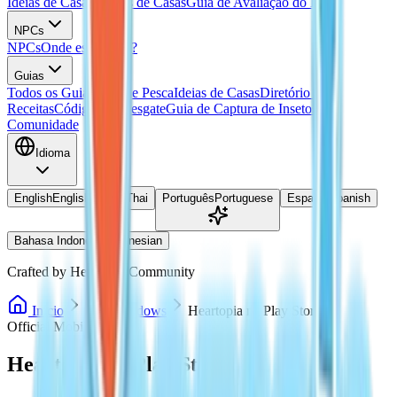
Ideias de Casas
Plantas de Casas
Guia de Avaliação do Lar
NPCs
NPCs
Onde está Doris?
Guias
Todos os Guias
Guia de Pesca
Ideias de Casas
Diretório de
Receitas
Códigos de Resgate
Guia de Captura de Insetos
Comunidade
Idioma
English
English
ไทย
Thai
Português
Portuguese
Español
Spanish
Bahasa Indonesia
Indonesian
Crafted by Heartopia Community
Início
PC / Windows
Heartopia na Play Store
Official Mobile
Heartopia na Play Store