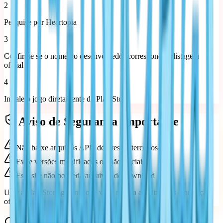
2
Pesquise por Heartopia
3
Confirme se o nome do desenvolvedor corresponde à listagem
oficial
4
Instale o jogo diretamente da Play Store
Aviso de Segurança Importante
Não baixe arquivos APK de sites de terceiros
Evite versões modificadas ou não oficiais
Este site não hospeda arquivos de download
Usar a Play Store garante que você receba atualizações e proteção
oficiais.