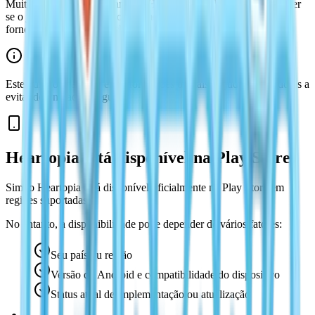
Muitos jogadores procuram por Heartopia na Play Store para saber
se o jogo está disponível oficialmente para Android. Esta página
fornece uma visão geral clara.
Este guia foca apenas em informações oficiais e ajuda os jogadores a
evitar downloads inseguros.
Heartopia está disponível na Play Store?
Sim, o Heartopia está disponível oficialmente na Play Store em
regiões suportadas.
No entanto, a disponibilidade pode depender de vários fatores:
Seu país ou região
Versão do Android e compatibilidade do dispositivo
Status atual de implementação ou atualização