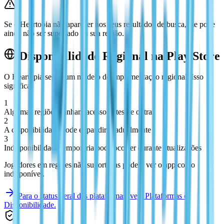
Se o Heartopia não aparecer nos seus resultados de busca, ele pode
ainda não ser suportado na sua região.
Disponibilidade Regional na Play Store
O Heartopia segue um modelo de implementação regional. Isso
significa:
1
Algumas regiões ganham acesso antes de outras
2
A disponibilidade pode expandir gradualmente
3
Indisponibilidade temporária pode ocorrer durante atualizações
Jogadores em regiões não suportadas podem ver o app como
indisponível.
Para o status geral das plataformas, veja Plataformas e
Disponibilidade.