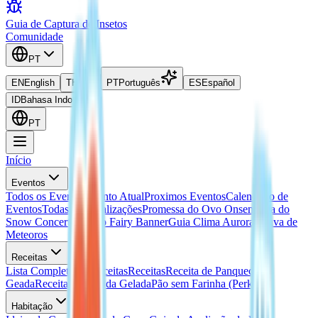
Guia de Captura de Insetos
Comunidade
PT
EN
English
TH
ไทย
PT
Português
ES
Español
ID
Bahasa Indonesia
PT
Início
Eventos
Todos os Eventos
Evento Atual
Proximos Eventos
Calendario de
Eventos
Todas as Localizações
Promessa do Ovo Onsen
Guia do
Snow Concert
Guia do Fairy Banner
Guia Clima Aurora
Chuva de
Meteoros
Receitas
Lista Completa de Receitas
Receitas
Receita de Panqueca
Geada
Receita de Bebida Gelada
Pão sem Farinha (Perk)
Habitação