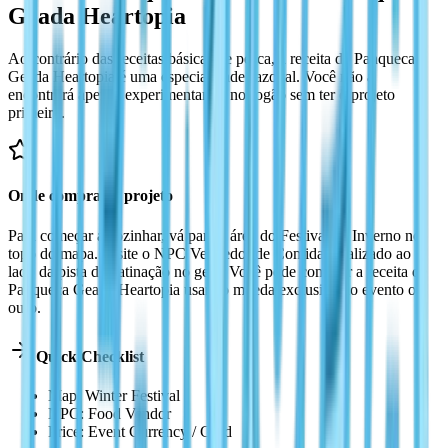
Geada Heartopia
Ao contrário das receitas básicas de pesca, a receita de Panqueca
Geada Heartopia é uma especialidade sazonal. Você não a
encontrará apenas experimentando no fogão sem ter o projeto
primeiro.
Onde comprar o projeto
Para começar a cozinhar, vá para a área do Festival de Inverno no
topo do mapa. Visite o NPC Vendedor de Comida localizado ao
lado da pista de patinação no gelo. Você pode comprar a receita de
Panqueca Geada Heartopia usando moeda exclusiva do evento ou
ouro.
Quick Checklist
Map: Winter Festival
NPC: Food Vendor
Price: Event Currency / Gold