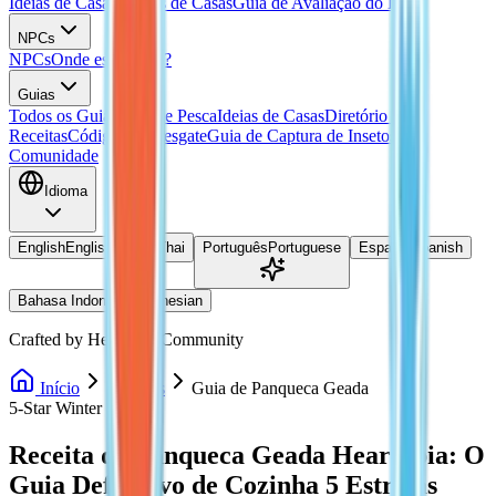
Ideias de Casas
Plantas de Casas
Guia de Avaliação do Lar
NPCs
NPCs
Onde está Doris?
Guias
Todos os Guias
Guia de Pesca
Ideias de Casas
Diretório de
Receitas
Códigos de Resgate
Guia de Captura de Insetos
Comunidade
Idioma
English
English
ไทย
Thai
Português
Portuguese
Español
Spanish
Bahasa Indonesia
Indonesian
Crafted by Heartopia Community
Início
Receitas
Guia de Panqueca Geada
5-Star Winter Recipe
Receita de Panqueca Geada Heartopia: O
Guia Definitivo de Cozinha 5 Estrelas