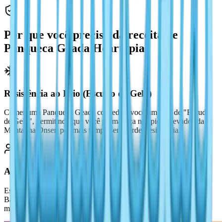
Por que você precisa da receita de
Panqueca Geada Heartopia
Resistência ao Frio (Escudo de Gelo)
Comer uma Panqueca Geada concede a você um buff de "Escudo
de Gelo", permitindo que você permaneça nos picos nevados da
Montanha Onsen por mais tempo sem perder resistência.
Afinidade Social (Convidado Celestial)
Esta é a comida "compartilhável" com maior classificação para o
Banquete Aurora Heartopia. Compartilhar uma pilha destas é a
maneira mais rápida de obter a conquista "Convidado Celestial".