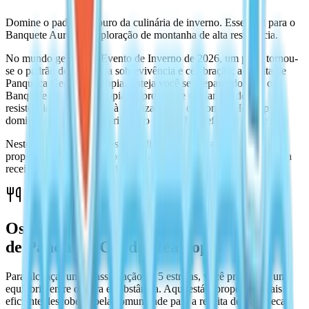
Domine o padrão de ouro da culinária de inverno. Essencial para o
Banquete Aurora e exploração de montanha de alta resistência.
No mundo gelado do Evento de Inverno de 2026, um prato tornou-
se o padrão de ouro para sobrevivência e celebração: a receita de
Panqueca Geada Heartopia. Esteja você se preparando para o
Banquete Aurora Heartopia ou precise de um lanche de alta
resistência para sua caça à localização do ovo onsen Heartopia,
dominar esta receita é obrigatório para todo chef de alto nível.
Neste guia, detalhamos os ingredientes exatos, as melhores
proporções para resultados de alta qualidade e onde desbloquear a
receita de Panqueca Geada Heartopia hoje.
Os ingredientes perfeitos para a receita
de Panqueca Geada Heartopia
Para alcançar uma classificação de 5 estrelas, você precisa de um
equilíbrio entre doçura e substância. Aqui está a proporção mais
eficiente descoberta pela comunidade para a receita de Panqueca