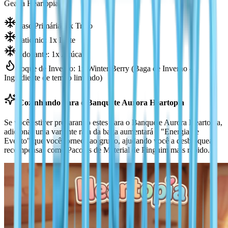
Geada Heartopia:
Base Primária: 2x Trigo
Laticínio: 1x Leite
Adoçante: 1x Açúcar
Toque de Inverno: 1x Winter Berry (Baga de Inverno -
Ingrediente de tempo limitado)
Cozinhando para o Banquete Aurora Heartopia
Se você estiver preparando estes para o Banquete Aurora Heartopia,
adicionar uma variante rara da baga aumentará a "Energia de
Evento" que você fornece ao grupo, ajudando você a desbloquear
recompensas como Pacotes de Material de Pinguim mais rápido.