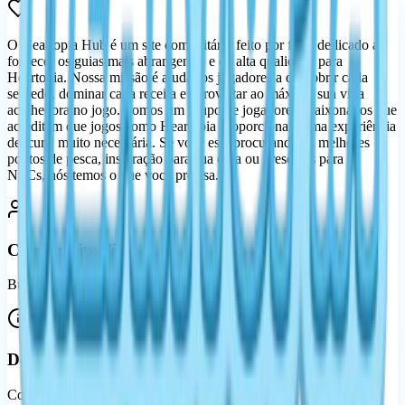
O Heartopia Hub é um site comunitário feito por fãs e dedicado a
fornecer os guias mais abrangentes e de alta qualidade para
Heartopia. Nossa missão é ajudar os jogadores a descobrir cada
segredo, dominar cada receita e aproveitar ao máximo sua vida
acolhedora no jogo. Somos um grupo de jogadores apaixonados que
acreditam que jogos como Heartopia proporcionam uma experiência
de 'cura' muito necessária. Se você está procurando os melhores
pontos de pesca, inspiração para sua casa ou presentes para os
NPCs, nós temos o que você precisa.
Community First
Built for players, by players who love the cozy life.
Detailed Guides
Comprehensive resources for fishing, cooking, and more.