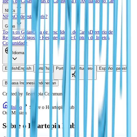
Ideias de Casas
Plantas de Casas
Guia de Avaliação do Lar
NPCs
NPCs
Onde está Doris?
Guias
Todos os Guias
Guia de Pesca
Ideias de Casas
Diretório de
Receitas
Códigos de Resgate
Guia de Captura de Insetos
Comunidade
Idioma
English
English
ไทย
Thai
Português
Portuguese
Español
Spanish
Bahasa Indonesia
Indonesian
Crafted by Heartopia Community
Início
Sobre o Heartopia Hub
Our Mission
Sobre o Heartopia Hub