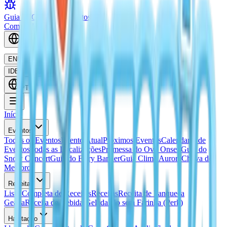
Guia de Captura de Insetos
Comunidade
PT
EN
English
TH
ไทย
PT
Português
ES
Español
ID
Bahasa Indonesia
PT
Início
Eventos
Todos os Eventos
Evento Atual
Proximos Eventos
Calendario de
Eventos
Todas as Localizações
Promessa do Ovo Onsen
Guia do
Snow Concert
Guia do Fairy Banner
Guia Clima Aurora
Chuva de
Meteoros
Receitas
Lista Completa de Receitas
Receitas
Receita de Panqueca
Geada
Receita de Bebida Gelada
Pão sem Farinha (Perk)
Habitação