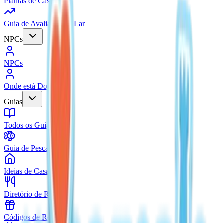
Plantas de Casas
Guia de Avaliação do Lar
NPCs
NPCs
Onde está Doris?
Guias
Todos os Guias
Guia de Pesca
Ideias de Casas
Diretório de Receitas
Códigos de Resgate