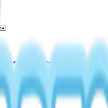
sia
os
Todas as Localizações
Promessa do Ovo Onsen
Guia do Snow Conce
ta de Bebida Gelada
Pão sem Farinha (Perk)