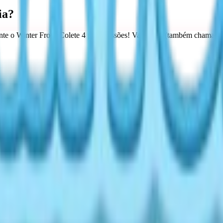
ia?
rante o Winter Frost. Colete 4 para missões! Variantes: (também chamadas
500-2000 Gold + Tokens.
Mapa e Pontos)
is, ponto de ônibus e lagos. Capture insetos comuns primeiro para força