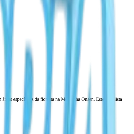
áreas específicas da floresta na Montanha Onsen. Este guia lista