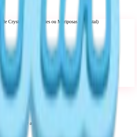
 de Crystalline Butterflies ou Mariposas de Cristal)
r o respawn. Use as coordenadas abaixo para precisão.