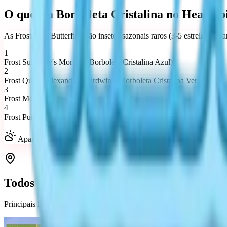
O que é a Borboleta Cristalina no Heartop
As Frostspore Butterflies são insetos sazonais raros (3-5 estrelas) du
1
Frost Sulkosky's Morpho (Borboleta Cristalina Azul)
2
Frost Queen Alexandra's Birdwing (Borboleta Cristalina Verde)
3
Frost Mother-of-Pearl (Borboleta Cristalina Rosa)
4
Frost Purple Spotted Swallowtail (Borboleta Cristalina Roxa)
Aparecem em clima ensolarado/chuvoso, florestas/lagos. Valor: 
Todos os Locais da Borboleta Cristalina (
Principais locais onde a Borboleta Cristalina aparece: Áreas floresta