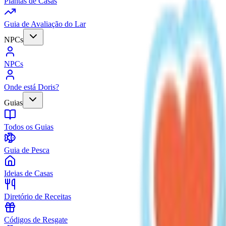
Plantas de Casas
Guia de Avaliação do Lar
NPCs
NPCs
Onde está Doris?
Guias
Todos os Guias
Guia de Pesca
Ideias de Casas
Diretório de Receitas
Códigos de Resgate