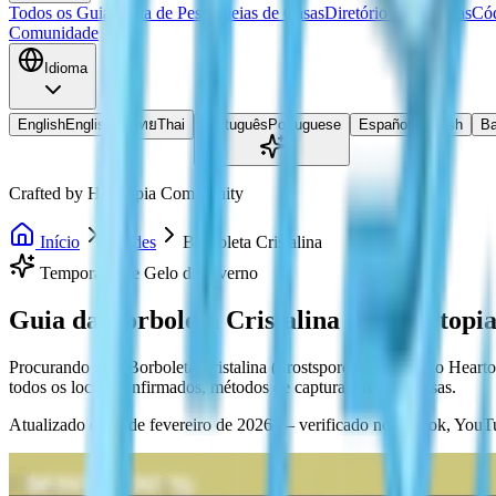
Todos os Guias
Guia de Pesca
Ideias de Casas
Diretório de Receitas
Cód
Comunidade
Idioma
English
English
ไทย
Thai
Português
Portuguese
Español
Spanish
Ba
Crafted by Heartopia Community
Início
Guides
Borboleta Cristalina
Temporada de Gelo de Inverno
Guia da Borboleta Cristalina no Heartopi
Procurando pela Borboleta Cristalina (Frostspore Butterfly) no Heart
todos os locais confirmados, métodos de captura e recompensas.
Atualizado em 8 de fevereiro de 2026 — verificado no TikTok, YouT