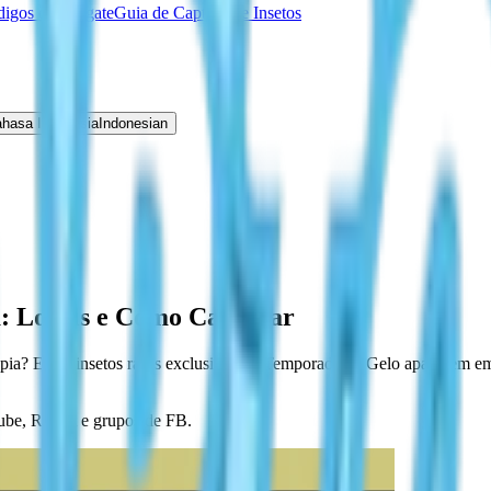
igos de Resgate
Guia de Captura de Insetos
hasa Indonesia
Indonesian
a: Locais e Como Capturar
opia? Esses insetos raros exclusivos da Temporada de Gelo aparecem em 
ube, Reddit e grupos de FB.