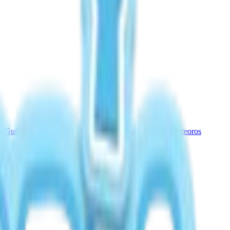
rt
Guia do Fairy Banner
Guia Clima Aurora
Chuva de Meteoros