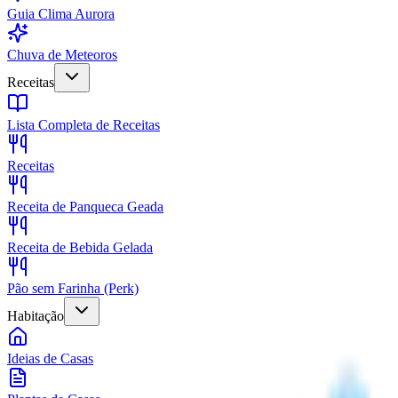
Guia Clima Aurora
Chuva de Meteoros
Receitas
Lista Completa de Receitas
Receitas
Receita de Panqueca Geada
Receita de Bebida Gelada
Pão sem Farinha (Perk)
Habitação
Ideias de Casas