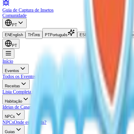
Guia de Captura de Insetos
Comunidade
PT
EN
English
TH
ไทย
PT
Português
ES
Español
ID
Bahasa Indone
PT
Início
Eventos
Todos os Eventos
Evento Atual
Proximos Eventos
Calendario de Event
Receitas
Lista Completa de Receitas
Receitas
Receita de Panqueca Geada
Recei
Habitação
Ideias de Casas
Plantas de Casas
Guia de Avaliação do Lar
NPCs
NPCs
Onde está Doris?
Guias